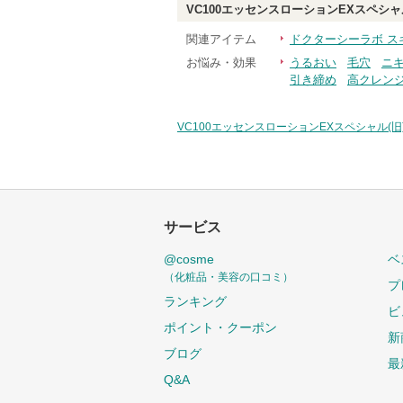
VC100エッセンスローションEXスペシャル
関連アイテム
ドクターシーラボ ス
お悩み・効果
うるおい
毛穴
ニ
引き締め
高クレン
VC100エッセンスローションEXスペシャル(旧
サービス
@cosme
ベ
（化粧品・美容の口コミ）
プ
ランキング
ビ
ポイント・クーポン
新
ブログ
最
Q&A