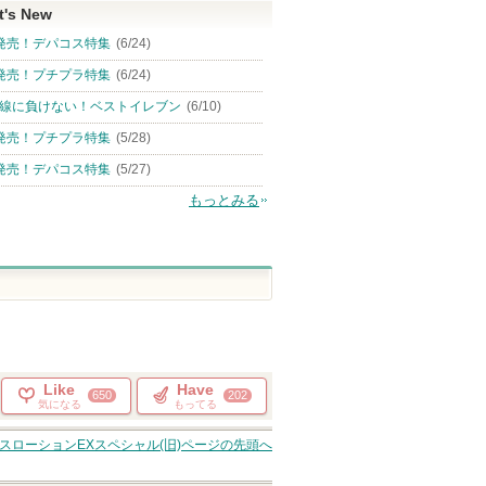
t's New
発売！デパコス特集
(6/24)
発売！プチプラ特集
(6/24)
線に負けない！ベストイレブン
(6/10)
発売！プチプラ特集
(5/28)
発売！デパコス特集
(5/27)
もっとみる
Like
Have
650
202
気になる
もってる
ンスローションEXスペシャル(旧)
ページの先頭へ