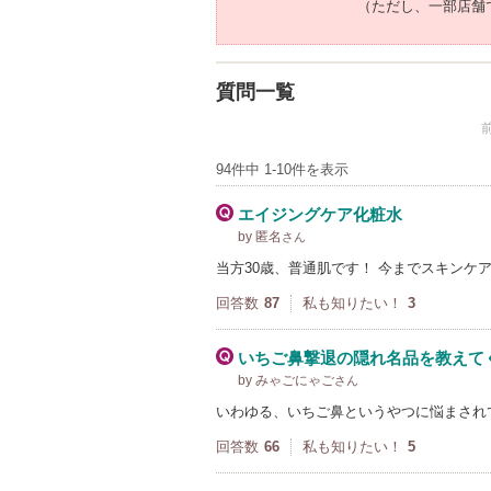
（ただし、一部店舗
質問一覧
94件中 1-10件を表示
エイジングケア化粧水
by 匿名
さん
当方30歳、普通肌です！ 今までスキンケ
回答数
87
私も知りたい！
3
いちご鼻撃退の隠れ名品を教えてくだ
by みゃごにゃご
さん
いわゆる、いちご鼻というやつに悩まされて
回答数
66
私も知りたい！
5