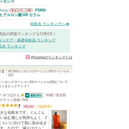
知らせがありま
ッセンス
す
PDRN
Anua
/
Anuaからのお
ヒアルロン酸100 セラム
知らせがありま
す
化粧水 ランキングへ
商品の関連ランキングもCHECK！
キンケア・基礎化粧品 ランキング
粧水 ランキング
?
@cosmeのランキングとは
コミ
VC100エッセンスローションEXスペシャル
(旧)
0エッセンスローションEXスペシャル(旧)
について
コミをピックアップ！
＊みつば
さん
30歳 / 混合肌
認証済
クチコミ投稿
5
79
件
7
人
購入品
リピート
きな化粧水です。ぐんぐん
以
い込む感じが気持ちよく、2
上
くらいに分けて肌に染み込ま
の
す。なので、減りはけっこ