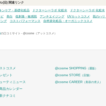
(旧)
関連リンク
キンケア・基礎化粧品
ドクターシーラボ 化粧水
ドクターシーラボ 化粧水
キビ
美白
低刺激・敏感肌
アンチエイジング
UVカットコスメ
肌のハリ
ジング
コストパフォーマンス
自然派化粧品・オーガニックコスメ
)
の口コミサイト -
@cosme（アットコスメ）
ストコスメ
@cosme SHOPPING
（通販）
レゼント
@cosme STORE
（店舗）
ューティニュース
@cosme CAREER
（美容の求人）
商品カレンダー
新クチコミ