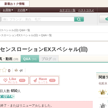
新着おトク情報
お買物
その他
カテゴリ一覧
ベストコスメ
スペシャル(旧) Q&A一覧
センスローションEXスペシャル(旧)
>
Q&A一覧
エッセンスローションEXスペシャル(旧)
真・動画
Q&A
ブログ
(19)
(94)
(0)
0
-pt
関連
Like
Have
650
202
気になる
もってる
化粧水
650
目人数
人
で絞り込む
産終了・またはリニューアルしました。