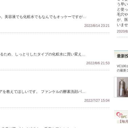
う早い
と使っ
毛穴や
い。美容液でも化粧水でもなんでもオッケーですが…
が、医
いませ
2022/8/14 23:21
2020/8
切るため、しっとりしたタイプの化粧水に買い変え…
最新
2022/8/6 21:53
VC10
の最新
アを教えてほしいです。 ファンケルの酵素洗顔パ…
2022/7/27 15:04
【毎月