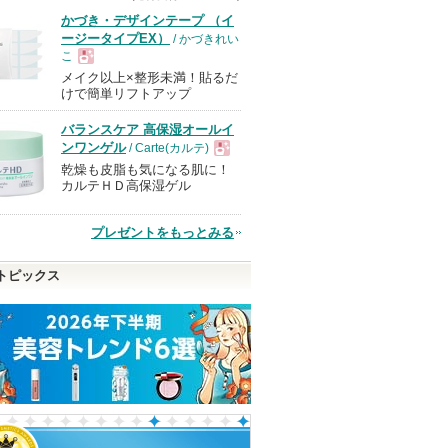
かづき・デザインテープ （イ
ージータイプEX）
/ かづきれい
こ
メイク以上×整形未満！貼るだ
現
けで簡単リフトアップ
バランスケア 高保湿オールイ
品
ンワンゲル
/ Carte(カルテ)
乾燥も皮脂も気になる肌に！
現
カルテＨＤ高保湿ゲル
品
プレゼントをもっとみる
トピックス