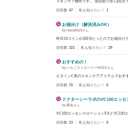
スキンケア難民です。 混合肌で赤ら顔(元
回答数
47
私も知りたい！
1
お福分け（解決済みOK）
by Haru8625
さん
昨日10コインが2回当たったのでお福分けで
回答数
321
私も知りたい！
29
おすすめの！
by いちごストロベリーROCK
さん
ビタミンC系のスキンケアアイテムでおす
回答数
70
私も知りたい！
0
ドクターシーラボのVC100エッ
by 匿名
さん
VC100エッセンスローションEXとVC1
回答数
33
私も知りたい！
0