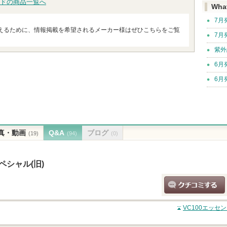
ドの商品一覧へ
Wha
7月
えるために、情報掲載を希望されるメーカー様はぜひこちらをご覧
7月
紫外
6月
6月
真・動画
Q&A
ブログ
(19)
(94)
(0)
ペシャル(旧)
クチコミする
VC100エッセ