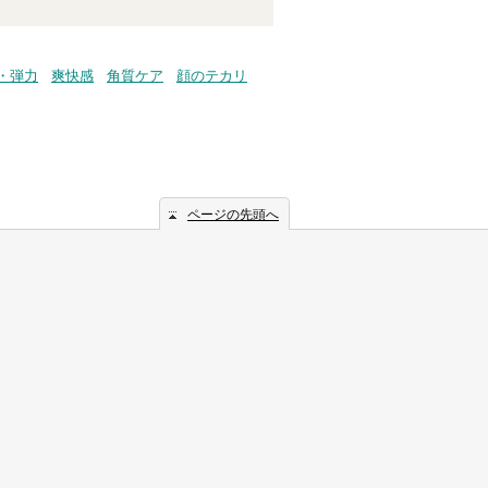
・弾力
爽快感
角質ケア
顔のテカリ
ページの先頭へ