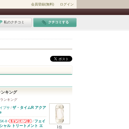
会員登録(無料)
ログイン
私のクチコミ
クチコミする
ランキング
 ランキング
ザ・タイムR アクア
イプサ
/
e
フェイ
SK-II
/
SK-IIからのお
シャル トリートメント エ
1位