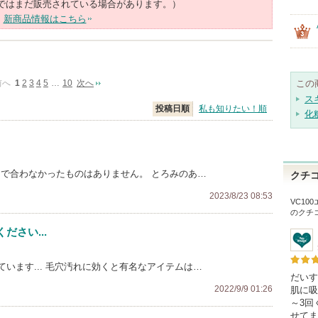
ではまだ販売されている場合があります。）
新商品情報はこちら
前へ
1
2
3
4
5
…
10
次へ
この
ス
投稿日順
私も知りたい！順
化
アで合わなかったものはありません。 とろみのあ…
クチ
2023/8/23 08:53
VC10
のクチ
さい...
います... 毛穴汚れに効くと有名なアイテムは…
だいす
2022/9/9 01:26
肌に吸
～3回
せてま