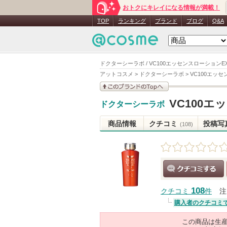
おトクにキレイになる情報が満載！
TOP
ランキング
ブランド
ブログ
Q&A
ドクターシーラボ / VC100エッセンスローションEX
アットコスメ
>
ドクターシーラボ
>
VC100エッ
このブランドの情報を
VC100
ドクターシーラボ
見る
商品情報
クチコミ
投稿写
(108)
クチコミする
108
クチコミ
件
注
購入者のクチコミ
この商品は生