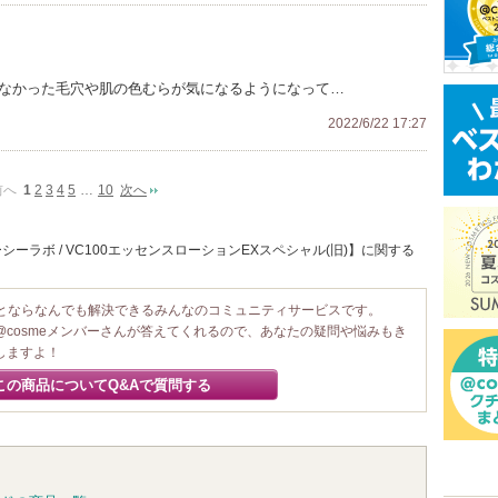
らなかった毛穴や肌の色むらが気になるようになって…
2022/6/22 17:27
前へ
1
2
3
4
5
…
10
次へ
ーラボ / VC100エッセンスローションEXスペシャル(旧)】に関する
ことならなんでも解決できるみんなのコミュニティサービスです。
@cosmeメンバーさんが答えてくれるので、あなたの疑問や悩みもき
しますよ！
この商品についてQ&Aで質問する