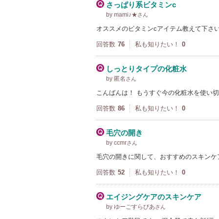
さっぱり系ビタミンc
by mami♪★
さん
オススメのビタミンcアイテム教えて下さ
回答数
76
私も知りたい！
0
しっとりタイプの化粧水
by 匿名
さん
こんばんは！ もうすぐ今の化粧水を使い
回答数
86
私も知りたい！
0
毛穴の開き
by ccmr
さん
毛穴の開きに関して、おすすめのスキンケ
回答数
52
私も知りたい！
0
エイジングケアのスキンケア
by ゆーごすらびあ
さん