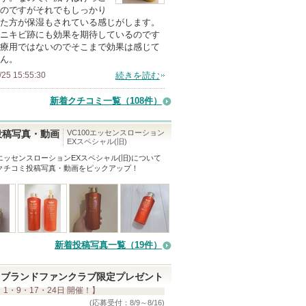
のですがそれでもしっかり
メ
た方が保湿もされている感じがします。
ン
ニキビ跡にも効果を期待しているのです
バ
療用ではないのでそこまで効果は感じて
ん。
ー
/25 15:55:30
続きを読む
に
お
新着クチコミ一覧
（108件）
気
に
VC100エッセンスローション
投稿写真・動画
EXスペシャル(旧)
入
0エッセンスローションEXスペシャル(旧)
について
り
クチコミ投稿写真・動画をピックアップ！
登
録
さ
れ
て
新着投稿写真一覧（19件）
い
ま
ブランドファンクラブ限定プレゼント
 1・9・17・24日 開催！】
す
(応募受付：8/9～8/16)