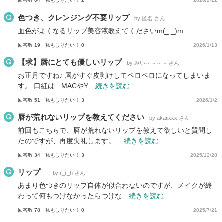
回答数 64
私もしりたい！ 2
2026/2/12
色つき、クレンジング不要リップ
by 匿名 さん
血色がよくなるリップ美容液教えてくださいm(_ _)m
回答数 19
私もしりたい！ 0
2026/1/13
【求】唇にとても優しいリップ
by みい～～～～ さん
お正月ですね♪ 唇がすぐ皮剥けしてベロベロになってしまいま
す。 口紅は、MACやY…
続きを読む
回答数 51
私もしりたい！ 3
2026/1/2
唇が荒れないリップを教えてください
by akarixxx さん
前回もこちらで、唇が荒れないリップを教えて欲しいと質問し
たのですが、再度失礼します。 …
続きを読む
回答数 34
私もしりたい！ 3
2025/12/28
リップ
by r_r_h さん
あまり色つきのリップ自体が似合わないのですが、メイクが終
わって何もつけなかったらつけな…
続きを読む
回答数 78
私もしりたい！ 0
2025/7/21