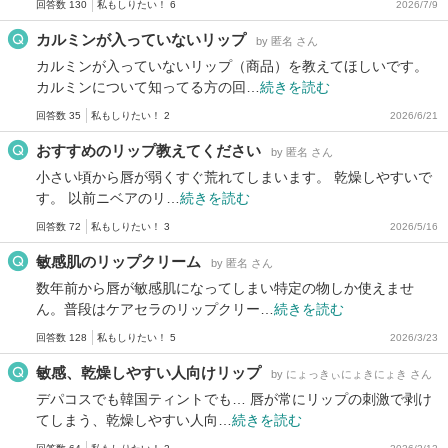
回答数 130
私もしりたい！ 6
2026/7/9
カルミンが入っていないリップ
by 匿名 さん
カルミンが入っていないリップ（商品）を教えてほしいです。
カルミンについて知ってる方の回…
続きを読む
回答数 35
私もしりたい！ 2
2026/6/21
おすすめのリップ教えてください
by 匿名 さん
小さい頃から唇が弱くすぐ荒れてしまいます。 乾燥しやすいで
す。 以前ニベアのリ…
続きを読む
回答数 72
私もしりたい！ 3
2026/5/16
敏感肌のリップクリーム
by 匿名 さん
数年前から唇が敏感肌になってしまい特定の物しか使えませ
ん。普段はケアセラのリップクリー…
続きを読む
回答数 128
私もしりたい！ 5
2026/3/23
敏感、乾燥しやすい人向けリップ
by にょっきぃにょきにょき さん
デパコスでも韓国ティントでも… 唇が常にリップの刺激で剥け
てしまう、乾燥しやすい人向…
続きを読む