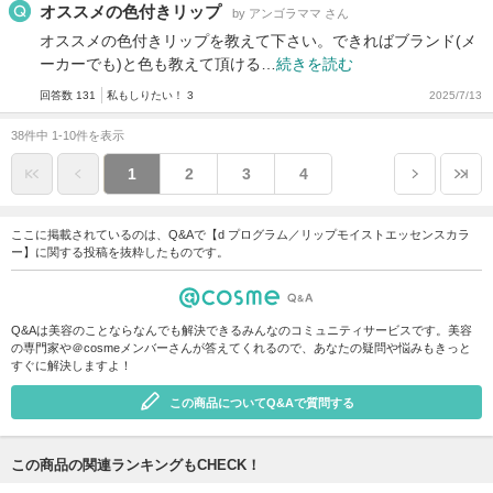
オススメの色付きリップ
by アンゴラママ さん
オススメの色付きリップを教えて下さい。できればブランド(メ
ーカーでも)と色も教えて頂ける…
続きを読む
回答数 131
私もしりたい！ 3
2025/7/13
38件中 1-10件を表示
1
2
3
4
ここに掲載されているのは、Q&Aで【d プログラム／リップモイストエッセンスカラ
ー】に関する投稿を抜粋したものです。
Q&Aは美容のことならなんでも解決できるみんなのコミュニティサービスです。美容
の専門家や＠cosmeメンバーさんが答えてくれるので、あなたの疑問や悩みもきっと
すぐに解決しますよ！
この商品についてQ&Aで質問する
この商品の関連ランキングもCHECK！