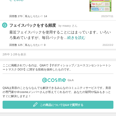
回答数 270
私もしりたい！ 14
2023/7/11
フェイスパックをする頻度
by maasy さん
最近フェイスパックを使用することにはまっています。いろい
ろ集めていますが、毎日パックを…
続きを読む
回答数 125
私もしりたい！ 0
2022/2/2
2件中 1-2件を表示
ここに掲載されているのは、Q&Aで【ザボディショップ／ユースコンセントレートシ
ートマスク DOY】に関する投稿を抜粋したものです。
Q&Aは美容のことならなんでも解決できるみんなのコミュニティサービスです。美容
の専門家や＠cosmeメンバーさんが答えてくれるので、あなたの疑問や悩みもきっと
すぐに解決しますよ！
この商品についてQ&Aで質問する