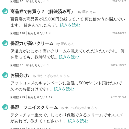
回答数 10
私もしりたい！ 1
2025/12/7
商品券で何買う？（解決済み可）
by 匿名 さん
百貨店の商品券が15,000円分残っていて 何に使おうか悩んでい
ます。 皆さんでしたらデ…
続きを読む
回答数 128
私もしりたい！ 4
2024/9/12
保湿力が高いクリーム
by 匿名 さん
保湿力がとにかく高いクリームを教えていただきたいです。 何
を塗っても、数時間で肌…
続きを読む
回答数 83
私もしりたい！ 1
2022/10/27
お福分け♪
by ※かっぱちゃん※ さん
アットコスメのキャンペーンに当選し500ポイント頂けたので、
久々のお福分けです♪ …
続きを読む
回答数 279
私もしりたい！ 19
2021/11/24
保湿 フェイスクリーム
by ★こつめちゃん★ さん
テクスチャー重めで、しっかり保湿できるクリームでオススメ
があれば、教えてください！ …
続きを読む