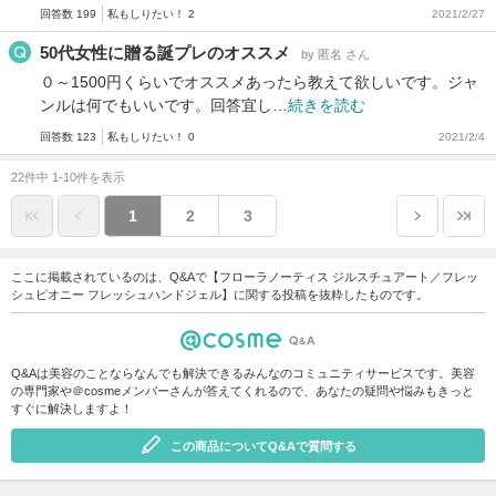
回答数 199
私もしりたい！ 2
2021/2/27
50代女性に贈る誕プレのオススメ
by 匿名 さん
０～1500円くらいでオススメあったら教えて欲しいです。ジャ
ンルは何でもいいです。回答宜し…
続きを読む
回答数 123
私もしりたい！ 0
2021/2/4
22件中 1-10件を表示
1
2
3
ここに掲載されているのは、Q&Aで【フローラノーティス ジルスチュアート／フレッ
シュピオニー フレッシュハンドジェル】に関する投稿を抜粋したものです。
Q&Aは美容のことならなんでも解決できるみんなのコミュニティサービスです。美容
の専門家や＠cosmeメンバーさんが答えてくれるので、あなたの疑問や悩みもきっと
すぐに解決しますよ！
この商品についてQ&Aで質問する