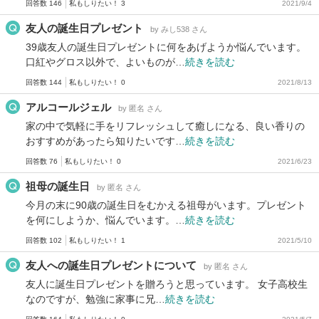
回答数 146
私もしりたい！ 3
2021/9/4
友人の誕生日プレゼント
by みし538 さん
39歳友人の誕生日プレゼントに何をあげようか悩んでいます。
口紅やグロス以外で、よいものが…
続きを読む
回答数 144
私もしりたい！ 0
2021/8/13
アルコールジェル
by 匿名 さん
家の中で気軽に手をリフレッシュして癒しになる、良い香りの
おすすめがあったら知りたいです…
続きを読む
回答数 76
私もしりたい！ 0
2021/6/23
祖母の誕生日
by 匿名 さん
今月の末に90歳の誕生日をむかえる祖母がいます。プレゼント
を何にしようか、悩んでいます。…
続きを読む
回答数 102
私もしりたい！ 1
2021/5/10
友人への誕生日プレゼントについて
by 匿名 さん
友人に誕生日プレゼントを贈ろうと思っています。 女子高校生
なのですが、勉強に家事に兄…
続きを読む