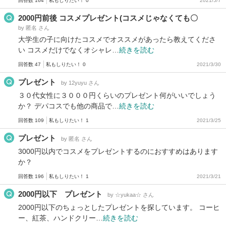
回答数 164
私もしりたい！ 0
2021/5/7
2000円前後 コスメプレゼント(コスメじゃなくても〇
by 匿名 さん
大学生の子に向けたコスメでオススメがあったら教えてくださ
い コスメだけでなくオシャレ…
続きを読む
回答数 47
私もしりたい！ 0
2021/3/30
プレゼント
by 12yuyu さん
３０代女性に３０００円くらいのプレゼント何がいいでしょう
か？ デパコスでも他の商品で…
続きを読む
回答数 109
私もしりたい！ 1
2021/3/25
プレゼント
by 匿名 さん
3000円以内でコスメをプレゼントするのにおすすめはあります
か？
回答数 196
私もしりたい！ 1
2021/3/21
2000円以下 プレゼント
by ☆yukaa☆ さん
2000円以下のちょっとしたプレゼントを探しています。 コーヒ
ー、紅茶、ハンドクリー…
続きを読む