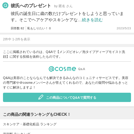
彼氏へのプレゼント
by 匿名 さん
彼氏の誕生日に歳の数だけプレゼントをしようと思っていま
す。そこでヘアケアやスキンケアな…
続きを読む
回答数 82
私もしりたい！ 0
2023/5/23
2件中 1-2件を表示
ここに掲載されているのは、Q&Aで【メンズビオレ／泡タイプディープモイスト洗
顔】に関する投稿を抜粋したものです。
Q&Aは美容のことならなんでも解決できるみんなのコミュニティサービスです。美容
の専門家や＠cosmeメンバーさんが答えてくれるので、あなたの疑問や悩みもきっと
すぐに解決しますよ！
この商品についてQ&Aで質問する
この商品の関連ランキングもCHECK！
スキンケア・基礎化粧品 ランキング
洗顔料 ランキング