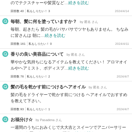
のでテクスチャーや髪質など…
続きを読む
回答数 40
私もしりたい！ 3
2024/4/14
毎朝、髪に何を塗っていますか？
by 匿名 さん
毎朝、起きたら 髪の毛がパサパサでツヤもありません。 ちなみ
に皆さんは 朝に…
続きを読む
回答数 161
私もしりたい！ 0
2024/4/11
香りの良い美容品について
by 匿名 さん
華やかな気持ちになるアイテムを教えてください！ アロマオイ
ルやヘアミスト、ボディスプ…
続きを読む
回答数 76
私もしりたい！ 2
2024/4/7
髪の毛を乾かす前につけるヘアオイル
by 匿名 さん
髪の毛をドライヤーで乾かす前につける ヘアオイルでおすすめ
を教えて下さい。
回答数 93
私もしりたい！ 1
2024/4/7
お福分け☆
by Pasadena さん
一週間のうちにおみくじで大大吉とスイーツでアニバーサリー