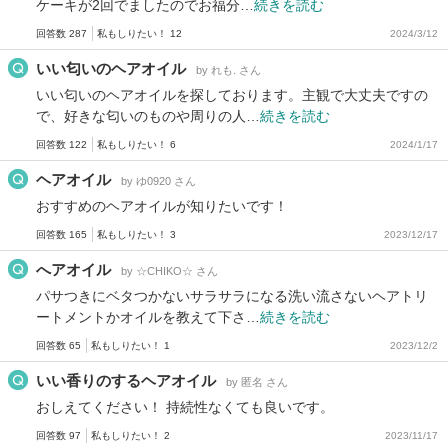
ケーキが2回でましたのでお福分…
続きを読む
回答数 287
私もしりたい！ 12
2024/3/12
いい匂いのヘアオイル
by れも. さん
いい匂いのヘアオイルを探しております。主観で大丈夫ですの
で、好きな匂いのものや周りの人…
続きを読む
回答数 122
私もしりたい！ 6
2024/1/17
ヘアオイル
by ゆ0920 さん
おすすめのヘアオイルが知りたいです！
回答数 165
私もしりたい！ 3
2023/12/17
へアオイル
by ☆CHIKO☆ さん
パサつきにベタつかないサラサラになる洗い流さないヘアトリ
ートメントかオイルを教えて下さ…
続きを読む
回答数 65
私もしりたい！ 1
2023/12/2
いい香りのするヘアオイル
by 匿名 さん
おしえてください！ 持続性なくても良いです。
回答数 97
私もしりたい！ 2
2023/11/17