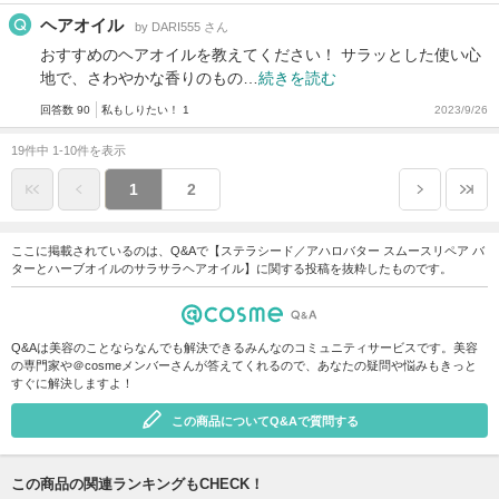
ヘアオイル
by DARI555 さん
おすすめのヘアオイルを教えてください！ サラッとした使い心
地で、さわやかな香りのもの…
続きを読む
回答数 90
私もしりたい！ 1
2023/9/26
19件中 1-10件を表示
1
2
ここに掲載されているのは、Q&Aで【ステラシード／アハロバター スムースリペア バ
ターとハーブオイルのサラサラヘアオイル】に関する投稿を抜粋したものです。
Q&Aは美容のことならなんでも解決できるみんなのコミュニティサービスです。美容
の専門家や＠cosmeメンバーさんが答えてくれるので、あなたの疑問や悩みもきっと
すぐに解決しますよ！
この商品についてQ&Aで質問する
この商品の関連ランキングもCHECK！