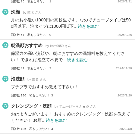
回答数 85
私もしりたい！ 1
2026/1/31
洗顔
by 匿名 さん
月のお小遣い1000円の高校生です。なのでチューブタイプは50
0円以下、泡タイプは1000円以下…
続きを読む
回答数 57
私もしりたい！ 0
2025/9/25
朝洗顔おすすめ
by knm0950 さん
保湿力の高い洗顔や、朝におすすめの洗顔料を教えてくださ
い！ できれば泡立て不要で…
続きを読む
回答数 81
私もしりたい！ 2
2024/11/30
泡洗顔
by 匿名 さん
プチプラでおすすめ教えて下さい！
回答数 196
私もしりたい！ 3
2023/3/20
クレンジング・洗顔
by すぬーぴーらぶ★彡 さん
おはようございます！ おすすめのクレンジング・洗顔を教えて
ください！ お願…
続きを読む
回答数 185
私もしりたい！ 3
2022/4/8