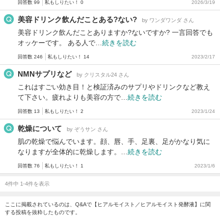
回答数 99
私もしりたい！ 0
2026/3/19
美容ドリンク飲んだことある?ない?
by ワンダワンダ さん
美容ドリンク飲んだことありますか?ないですか? 一言回答でも
オッケーです。 ある人で…
続きを読む
回答数 246
私もしりたい！ 14
2023/2/17
NMNサプリなど
by クリスタル24 さん
これはすごい効き目！と検証済みのサプリやドリンクなど教え
て下さい。疲れよりも美容の方で…
続きを読む
回答数 13
私もしりたい！ 2
2023/1/24
乾燥について
by ぞうサン さん
肌の乾燥で悩んでいます。顔、唇、手、足裏、足がかなり気に
なりますが全体的に乾燥します。…
続きを読む
回答数 76
私もしりたい！ 1
2023/1/6
4件中 1-4件を表示
ここに掲載されているのは、Q&Aで【ヒアルモイスト／ヒアルモイスト発酵液】に関
する投稿を抜粋したものです。