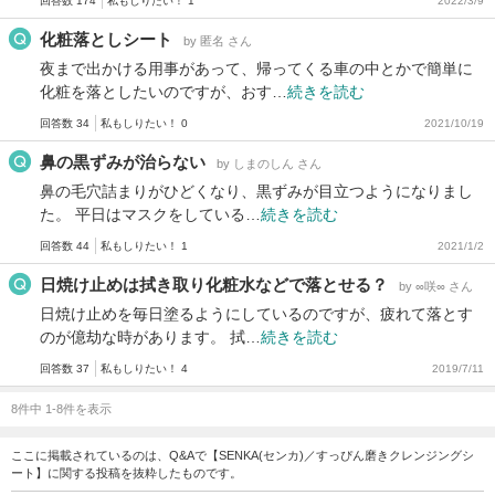
回答数 174
私もしりたい！ 1
2022/3/9
化粧落としシート
by 匿名 さん
夜まで出かける用事があって、帰ってくる車の中とかで簡単に
化粧を落としたいのですが、おす…
続きを読む
回答数 34
私もしりたい！ 0
2021/10/19
鼻の黒ずみが治らない
by しまのしん さん
鼻の毛穴詰まりがひどくなり、黒ずみが目立つようになりまし
た。 平日はマスクをしている…
続きを読む
回答数 44
私もしりたい！ 1
2021/1/2
日焼け止めは拭き取り化粧水などで落とせる？
by ∞咲∞ さん
日焼け止めを毎日塗るようにしているのですが、疲れて落とす
のが億劫な時があります。 拭…
続きを読む
回答数 37
私もしりたい！ 4
2019/7/11
8件中 1-8件を表示
ここに掲載されているのは、Q&Aで【SENKA(センカ)／すっぴん磨きクレンジングシ
ート】に関する投稿を抜粋したものです。