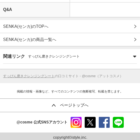
Q&A
SENKA(センカ)のTOPへ
SENKA(センカ)の商品一覧へ
関連リンク
すっぴん磨きクレンジングシート
すっぴん磨きクレンジングシート
の口コミサイト - @cosme（アットコスメ）
掲載の情報・画像など、すべてのコンテンツの無断複写、転載を禁じます。
ページトップへ
@cosme
公式SNSアカウント
instag
x
faceb
line
ram
ook
copyright©istyle,inc.