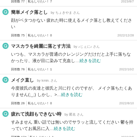
回答数 77
私もしりたい！ 7
2023/8/7
簡単メイク落とし
by ちょきやま さん
顔がベタつかない 疲れた時に使えるメイク落とし教えてくださ
い
回答数 75
私もしりたい！ 0
2022/12/28
マスカラを綺麗に落とす方法
by ♪じぇに♪ さん
いつも、マスカラが普通のクレンジングだけだと上手に落ちな
かったり、液が目に染みて充血し…
続きを読む
回答数 76
私もしりたい！ 1
2022/10/2
メイク直し
by kmin. さん
今度彼氏の友達と彼氏と川に行くのですが、 メイク落ちたくあ
りません(;_;) しかし、>…
続きを読む
回答数 26
私もしりたい！ 0
2022/8/10
疲れて洗顔もできない時
by 匿名 さん
すみません 重い話では無いのでサラッと流してください 鬱を持
っていてお風呂に入…
続きを読む