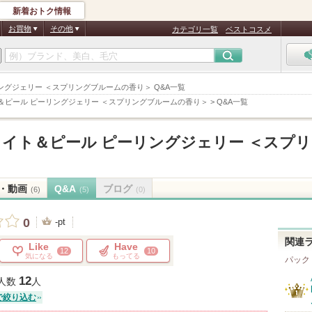
新着おトク情報
お買物
その他
カテゴリ一覧
ベストコスメ
リングジェリー ＜スプリングブルームの香り＞ Q&A一覧
ト＆ピール ピーリングジェリー ＜スプリングブルームの香り＞
>
Q&A一覧
ブライト＆ピール ピーリングジェリー ＜スプ
・動画
Q&A
ブログ
(6)
(5)
(0)
0
-pt
関連
Like
Have
12
10
気になる
もってる
パック
12
人数
人
で絞り込む