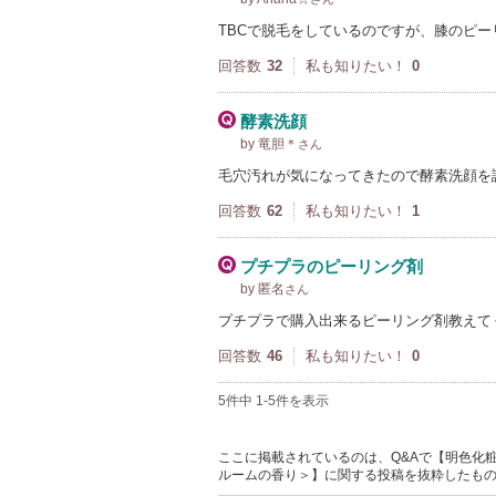
TBCで脱毛をしているのですが、膝のピー
回答数
32
私も知りたい！
0
酵素洗顔
by 竜胆＊
さん
毛穴汚れが気になってきたので酵素洗顔を
回答数
62
私も知りたい！
1
プチプラのピーリング剤
by 匿名
さん
プチプラで購入出来るピーリング剤教えて
回答数
46
私も知りたい！
0
5件中 1-5件を表示
ここに掲載されているのは、Q&Aで【明色化粧品
ルームの香り＞】に関する投稿を抜粋したも