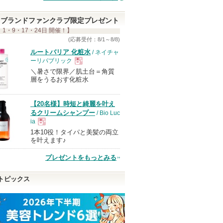
ブランドファンクラブ限定プレゼント
 1・9・17・24日 開催！】
(応募受付：8/1～8/8)
ルートバリア 化粧水
/ ネイチャ
ーリパブリック
＼暑さで限界／肌土台＝角質
現
層をうるおす化粧水
品
【20名様】時短と綺麗を叶え
るクリームシャンプー
/ Bio Luc
ia
1本10役！タイパと美髪の両立
現
を叶えます♪
プレゼントをもっとみる
品
トピックス