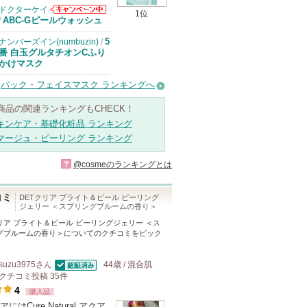
ドクターケイ
1位
ドクターケイか
ABC-Gピールウォッシュ
/
らのお知らせが
あります
5
ナンバーズイン(numbuzin)
/
番 白玉グルタチオンCふり
かけマスク
パック・フェイスマスク ランキングへ
商品の関連ランキングもCHECK！
キンケア・基礎化粧品 ランキング
マージュ・ピーリング ランキング
?
@cosmeのランキングとは
コミ
DETクリア ブライト＆ピール ピーリング
ジェリー ＜スプリングブルームの香り＞
リア ブライト＆ピール ピーリングジェリー ＜ス
グブルームの香り＞
についてのクチコミをピック
！
suzu3975
さん
44歳 / 混合肌
認証済
クチコミ投稿
35
件
4
購入品
にはCure Natural アクア