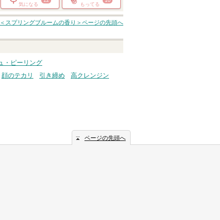
12
10
気になる
もってる
ー ＜スプリングブルームの香り＞
ページの先頭へ
ュ・ピーリング
顔のテカリ
引き締め
高クレンジン
ページの先頭へ