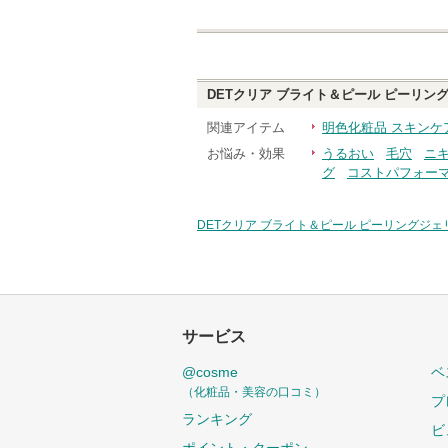
DETクリア ブライト＆ピール ピーリン
関連アイテム
明色化粧品 スキンケ
お悩み・効果
うるおい
毛穴
ニ
グ
コストパフォー
DETクリア ブライト＆ピール ピーリングジ
サービス
@cosme
ベ
（化粧品・美容の口コミ）
プ
ランキング
ビ
ポイント・クーポン