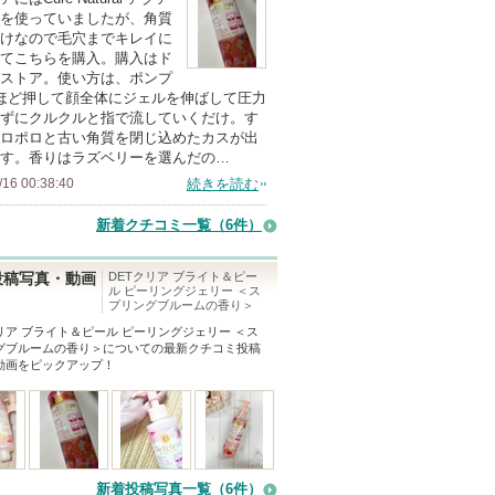
を使っていましたが、角質
けなので毛穴までキレイに
てこちらを購入。購入はド
ストア。使い方は、ポンプ
ほど押して顔全体にジェルを伸ばして圧力
ずにクルクルと指で流していくだけ。す
ロポロと古い角質を閉じ込めたカスが出
す。香りはラズベリーを選んだの…
/16 00:38:40
続きを読む
新着クチコミ一覧
（6件）
DETクリア ブライト＆ピー
投稿写真・動画
ル ピーリングジェリー ＜ス
プリングブルームの香り＞
リア ブライト＆ピール ピーリングジェリー ＜ス
グブルームの香り＞
についての最新クチコミ投稿
動画をピックアップ！
新着投稿写真一覧（6件）