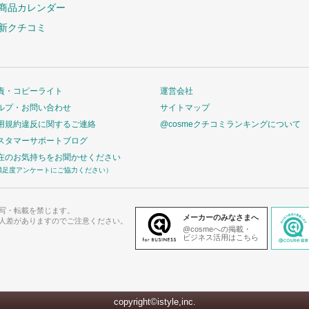
商品カレンダー
新クチコミ
責・コピーライト
運営会社
ルプ・お問い合わせ
サイトマップ
用規約違反に関するご連絡
@cosmeクチコミランキングについて
スタマーサポートブログ
在のお気持ちをお聞かせください
満足度アンケートにご協力ください）
写・転載を禁じます。
メーカーのみなさまへ
人差がありますのでご注意ください。
@cosmeへの掲載・
ビジネス活用はこちら
copyright©istyle,inc.