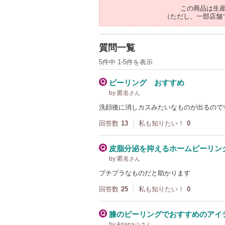
この商品は生
（ただし、一部店舗
質問一覧
5件中 1-5件を表示
ピーリング おすすめ
by 匿名
さん
洗顔後に消しカスみたいなものが出るので
回答数
13
私も知りたい！
0
皮脂分泌を抑えるホームピーリン
by 匿名
さん
プチプラなものだと助かります
回答数
25
私も知りたい！
0
膝のピーリングでおすすめのアイ
by Ariana☆
さん