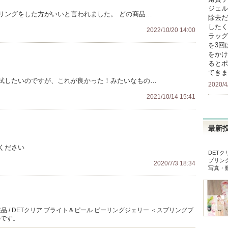
ジェル
リングをした方がいいと言われました。 どの商品…
除去だ
したく
2022/10/20 14:00
ラッグ
を3回
をかけ
るとポ
てきま
試したいのですが、これが良かった！みたいなもの…
2020/4
2021/10/14 15:41
最新
ください
DETク
プリン
2020/7/3 18:34
写真・
 / DETクリア ブライト＆ピール ピーリングジェリー ＜スプリングブ
のです。