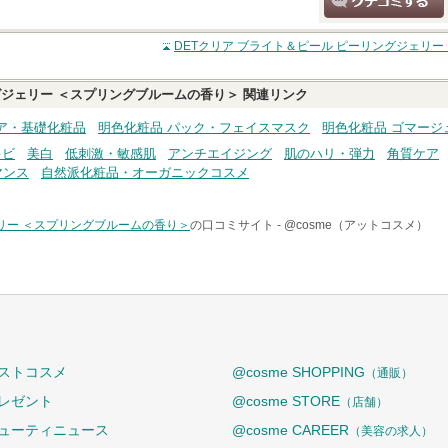
クチコミする
DETクリア ブライト＆ピール ピーリングジェリ
グジェリー ＜スプリングブルームの香り＞
関連リンク
ア・基礎化粧品
明色化粧品 パック・フェイスマスク
明色化粧品 ゴマージ
キビ
美白
低刺激・敏感肌
アンチエイジング
肌のハリ・弾力
角質ケア
マンス
自然派化粧品・オーガニックコスメ
ェリー ＜スプリングブルームの香り＞
の口コミサイト -
@cosme（アットコスメ）
ストコスメ
@cosme SHOPPING
（通販）
レゼント
@cosme STORE
（店舗）
ューティニュース
@cosme CAREER
（美容の求人）