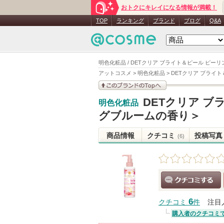
おトクにキレイになる情報が満載！
TOP
ランキング
ブランド
ブログ
Q&A
明色化粧品 / DETクリア ブライト＆ピール ピー
アットコスメ
>
明色化粧品
>
DETクリア ブライ
このブランドの情報を
DETクリア 
明色化粧品
見る
グブルームの香り＞
商品情報
クチコミ
投稿写真
(6)
クチコミする
6
クチコミ
件
注目
購入者のクチコミ