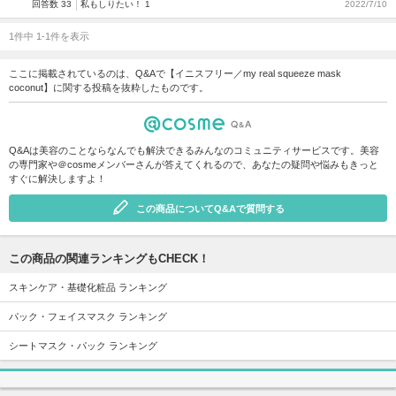
回答数 33
私もしりたい！ 1
2022/7/10
1件中 1-1件を表示
ここに掲載されているのは、Q&Aで【イニスフリー／my real squeeze mask
coconut】に関する投稿を抜粋したものです。
Q&Aは美容のことならなんでも解決できるみんなのコミュニティサービスです。美容
の専門家や＠cosmeメンバーさんが答えてくれるので、あなたの疑問や悩みもきっと
すぐに解決しますよ！
この商品についてQ&Aで質問する
この商品の関連ランキングもCHECK！
スキンケア・基礎化粧品 ランキング
パック・フェイスマスク ランキング
シートマスク・パック ランキング