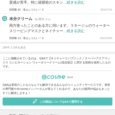
質感が苦手。特に就寝前のスキン…
続きを読む
回答数 40
私もしりたい！ 2
2022/7/11
水分クリーム
by 匿名 さん
両方使ったことのある方に伺います。ラネージュのウォーター
スリーピングマスクとネイチャー…
続きを読む
回答数 13
私もしりたい！ 0
2021/5/30
2件中 1-2件を表示
ここに掲載されているのは、Q&Aで【ネイチャーリパブリック／スーパーアクアマッ
クス コンビネーション ウォータリークリーム(混合肌)】に関する投稿を抜粋したもの
です。
Q&Aは美容のことならなんでも解決できるみんなのコミュニティサービスです。美容
の専門家や＠cosmeメンバーさんが答えてくれるので、あなたの疑問や悩みもきっと
すぐに解決しますよ！
この商品についてQ&Aで質問する