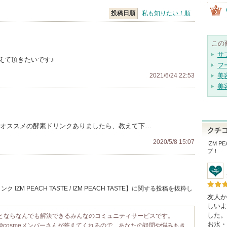
投稿日順
私も知りたい！順
この
サ
えて頂きたいです♪
フ
2021/6/24 22:53
美
美
 オススメの酵素ドリンクありましたら、教えて下…
クチ
2020/5/8 15:07
IZM PE
プ！
M PEACH TASTE / IZM PEACH TASTE】に関する投稿を抜粋し
友人か
しいよ
した。
ことならなんでも解決できるみんなのコミュニティサービスです。
お水・
@cosmeメンバーさんが答えてくれるので、あなたの疑問や悩みもき