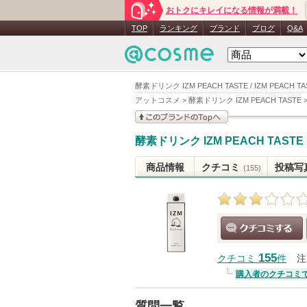
おトクにキレイになる情報が満載！
TOP
ランキング
ブランド
ブログ
Q&A
酵素ドリンク IZM PEACH TASTE / IZM PEACH T
アットコスメ
>
酵素ドリンク IZM PEACH TASTE
このブランドの情報を
酵素ドリンク IZM PEACH TASTE
見る
商品情報
クチコミ
投稿写
(155)
クチコミする
155
クチコミ
件
注
購入者のクチコミ
質問一覧