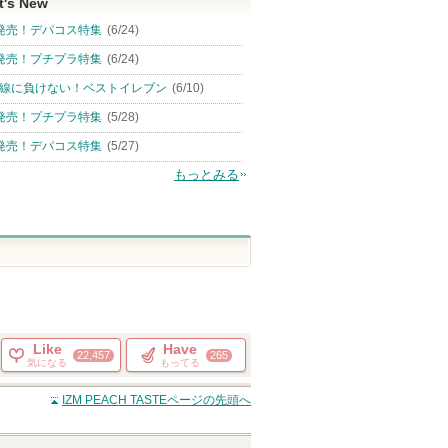
t's New
発売！デパコス特集
(6/24)
発売！プチプラ特集
(6/24)
線に負けない！ベストイレブン
(6/10)
発売！プチプラ特集
(5/28)
発売！デパコス特集
(5/27)
もっとみる
Like
Have
22,457
265
気になる
もってる
IZM PEACH TASTE
ページの先頭へ