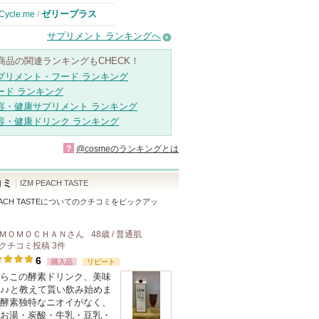
ゼリープラス
Cycle.me
/
サプリメント ランキングへ
商品の関連ランキングもCHECK！
プリメント・フード ランキング
ード ランキング
容・健康サプリメント ランキング
容・健康ドリンク ランキング
?
@cosmeのランキングとは
コミ
IZM PEACH TASTE
ACH TASTE
についてのクチコミをピックアッ
ＭＯＭＯＣＨＡＮ
さん
48歳 / 普通肌
クチコミ投稿
3
件
6
購入品
リピート
らこの酵素ドリンク、美味
♪♪と教えて貰い飲み始めま
酵素独特なニオイがなく、
お湯・炭酸・牛乳・豆乳・