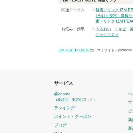
IZM PEACH TASTE
関連リンク
関連アイテム
酵素ドリンク IZM P
TASTE 美容・健康
素ドリンク IZM PE
お悩み・効果
うるおい
ニキビ
ニックコスメ
IZM PEACH TASTE
の口コミサイト -
@cosm
サービス
@cosme
ベ
（化粧品・美容の口コミ）
プ
ランキング
ビ
ポイント・クーポン
新
ブログ
最