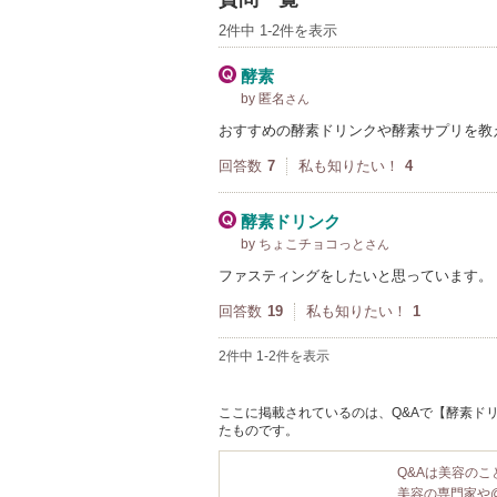
2件中 1-2件を表示
酵素
by 匿名
さん
おすすめの酵素ドリンクや酵素サプリを教
回答数
7
私も知りたい！
4
酵素ドリンク
by ちょこチョコっと
さん
ファスティングをしたいと思っています。
回答数
19
私も知りたい！
1
2件中 1-2件を表示
ここに掲載されているのは、Q&Aで【酵素ドリンク IZ
たものです。
Q&Aは美容の
美容の専門家や