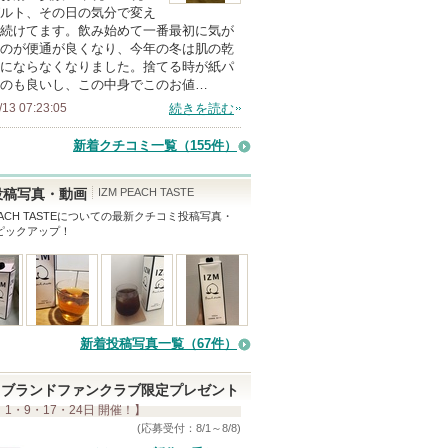
ルト、その日の気分で変え
続けてます。飲み始めて一番最初に気が
のが便通が良くなり、今年の冬は肌の乾
にならなくなりました。捨てる時が紙パ
のも良いし、この中身でこのお値…
/13 07:23:05
続きを読む
新着クチコミ一覧
（155件）
IZM PEACH TASTE
投稿写真・動画
ACH TASTE
についての最新クチコミ投稿写真・
ピックアップ！
新着投稿写真一覧（67件）
ブランドファンクラブ限定プレゼント
 1・9・17・24日 開催！】
(応募受付：8/1～8/8)