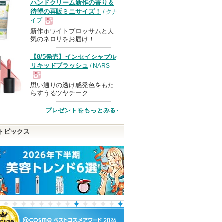
ハンドクリーム新作の香り＆
待望の再販ミニサイズ！
/ クナ
イプ
新作ホワイトブロッサムと人
現
気のネロリをお届け！
【8/5発売】インセイシャブル
品
リキッドブラッシュ
/ NARS
思い通りの透け感発色をもた
現
らすうるツヤチーク
プレゼントをもっとみる
品
トピックス