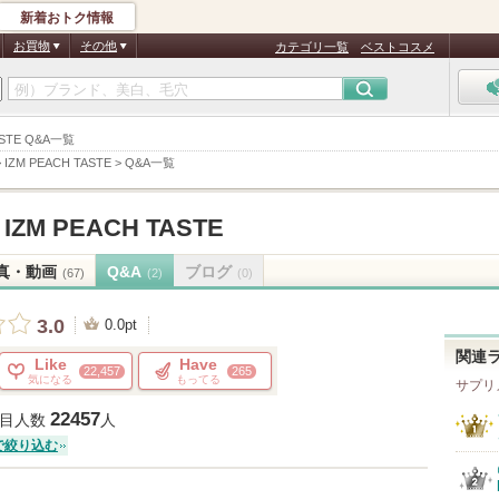
新着おトク情報
お買物
その他
カテゴリ一覧
ベストコスメ
ASTE Q&A一覧
>
IZM PEACH TASTE
>
Q&A一覧
IZM PEACH TASTE
真・動画
Q&A
ブログ
(67)
(2)
(0)
3.0
0.0pt
関連
Like
Have
22,457
265
気になる
もってる
サプリ
22457
目人数
人
で絞り込む