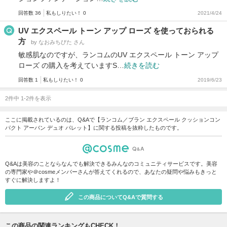
回答数 36
私もしりたい！ 0
2021/4/24
UV エクスペール トーン アップ ローズ を使っておられる
方
by なおみちびた さん
敏感肌なのですが、ランコムのUV エクスペール トーン アップ
ローズ の購入を考えていますS…
続きを読む
回答数 1
私もしりたい！ 0
2019/6/23
2件中 1-2件を表示
ここに掲載されているのは、Q&Aで【ランコム／ブラン エクスペール クッションコン
パクト アーバン デュオ パレット】に関する投稿を抜粋したものです。
Q&Aは美容のことならなんでも解決できるみんなのコミュニティサービスです。美容
の専門家や＠cosmeメンバーさんが答えてくれるので、あなたの疑問や悩みもきっと
すぐに解決しますよ！
この商品についてQ&Aで質問する
この商品の関連ランキングもCHECK！