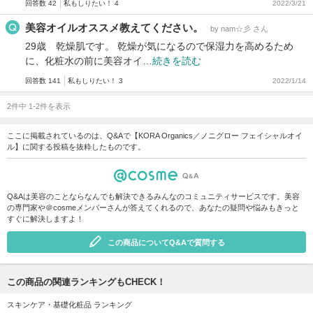
回答数 42
私もしりたい！ 4
2022/3/21
美容オイルオススメ教えてください。
by nam☆彡 さん
29歳 乾燥肌です。 乾燥が気になるので保湿力を高めるため
に、化粧水の前に美容オイ…
続きを読む
回答数 141
私もしりたい！ 3
2022/1/14
2件中 1-2件を表示
ここに掲載されているのは、Q&Aで【KORA Organics／ノニグロー フェイシャルオイ
ル】に関する投稿を抜粋したものです。
Q&Aは美容のことならなんでも解決できるみんなのコミュニティサービスです。美容
の専門家や＠cosmeメンバーさんが答えてくれるので、あなたの疑問や悩みもきっと
すぐに解決しますよ！
この商品についてQ&Aで質問する
この商品の関連ランキングもCHECK！
スキンケア・基礎化粧品 ランキング