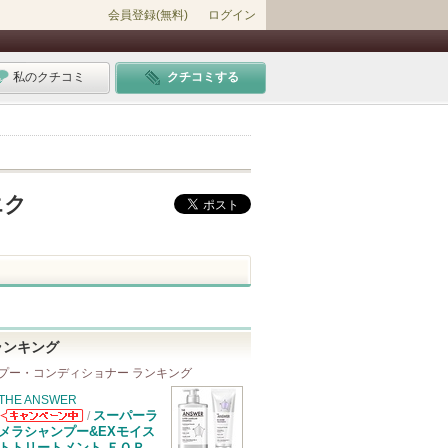
会員登録(無料)
ログイン
私のクチコミ
クチコミする
エク
ランキング
プー・コンディショナー ランキング
THE ANSWER
スーパーラ
/
THE ANSWER
メラシャンプー&EXモイス
からのお知らせ
トトリートメント ＦＯＲ