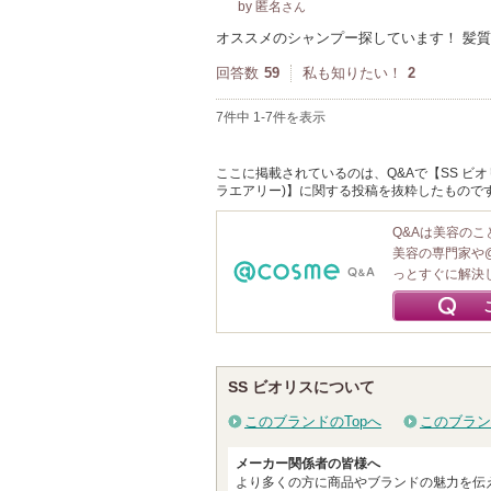
by 匿名
さん
オススメのシャンプー探しています！ 髪
回答数
59
私も知りたい！
2
7件中 1-7件を表示
ここに掲載されているのは、Q&Aで【SS ビオリ
ラエアリー)】に関する投稿を抜粋したもので
Q&Aは美容の
美容の専門家や
っとすぐに解決
SS ビオリスについて
このブランドのTopへ
このブラン
メーカー関係者の皆様へ
より多くの方に商品やブランドの魅力を伝