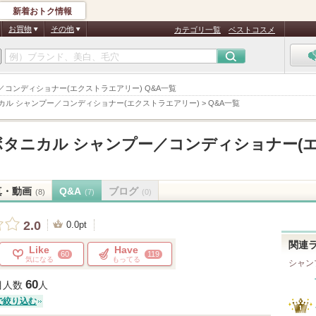
新着おトク情報
お買物
その他
カテゴリ一覧
ベストコスメ
プー／コンディショナー(エクストラエアリー) Q&A一覧
ニカル シャンプー／コンディショナー(エクストラエアリー)
>
Q&A一覧
 ボタニカル シャンプー／コンディショナー(
真・動画
Q&A
ブログ
(8)
(7)
(0)
2.0
0.0pt
関連
Like
Have
60
119
気になる
もってる
シャン
60
目人数
人
で絞り込む