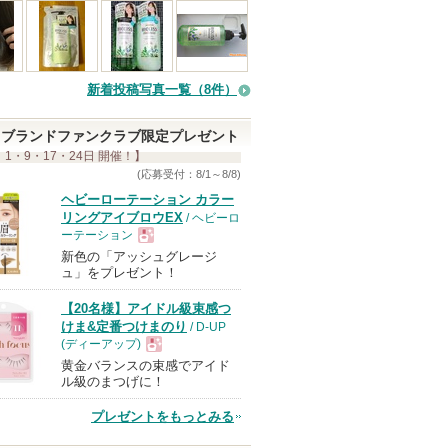
さ
れ
て
い
新着投稿写真一覧（8件）
ま
す
ブランドファンクラブ限定プレゼント
 1・9・17・24日 開催！】
(応募受付：8/1～8/8)
ヘビーローテーション カラー
リングアイブロウEX
/ ヘビーロ
ーテーション
新色の「アッシュグレージ
現
ュ」をプレゼント！
【20名様】アイドル級束感つ
品
けま&定番つけまのり
/ D-UP
(ディーアップ)
黄金バランスの束感でアイド
現
ル級のまつげに！
プレゼントをもっとみる
品