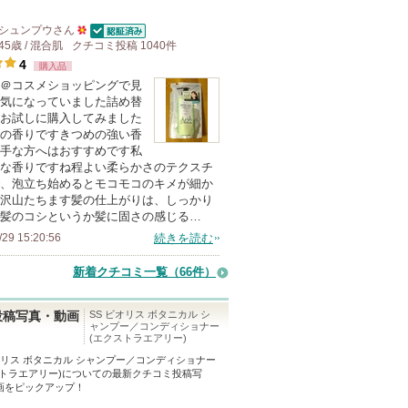
シュンプウ
さん
認証済
45歳 / 混合肌
クチコミ投稿
50
1040
件
4
購入品
人
＠コスメショッピングで見
以
気になっていました詰め替
上
お試しに購入してみました
の
の香りですきつめの強い香
手な方へはおすすめです私
メ
な香りですね程よい柔らかさのテクスチ
ン
、泡立ち始めるとモコモコのキメが細か
バ
沢山たちます髪の仕上がりは、しっかり
髪のコシというか髪に固さの感じる…
ー
/29 15:20:56
続きを読む
に
お
新着クチコミ一覧
（66件）
気
に
SS ビオリス ボタニカル シ
投稿写真・動画
ャンプー／コンディショナー
入
(エクストラエアリー)
り
ビオリス ボタニカル シャンプー／コンディショナー
登
トラエアリー)
についての最新クチコミ投稿写
画をピックアップ！
録