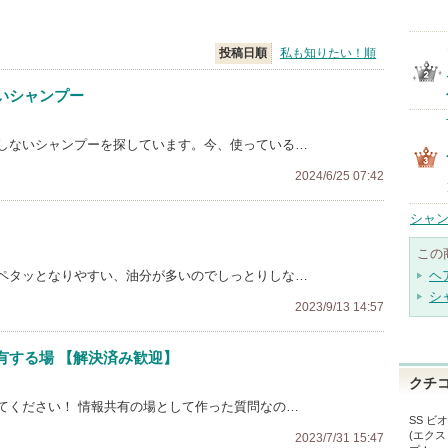
投稿日順
私も知りたい！順
いシャンプー
しないシャンプーを探しています。今、使っている…
2024/6/25 07:42
シャン
この
ペタッとなりやすい、油分が多いのでしっとりしな…
ヘ
シ
2023/9/13 14:57
有する場 【解決済み歓迎】
クチ
てください！ 情報共有の場として作った質問なの…
SS 
(エクス
2023/7/31 15:47