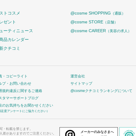
ストコスメ
@cosme SHOPPING
（通販）
レゼント
@cosme STORE
（店舗）
ューティニュース
@cosme CAREER
（美容の求人）
商品カレンダー
新クチコミ
責・コピーライト
運営会社
ルプ・お問い合わせ
サイトマップ
用規約違反に関するご連絡
@cosmeクチコミランキングについて
スタマーサポートブログ
在のお気持ちをお聞かせください
満足度アンケートにご協力ください）
写・転載を禁じます。
メーカーのみなさまへ
人差がありますのでご注意ください。