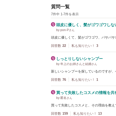
質問一覧
7件中 1-7件を表示
頭皮に優しく、髪がゴワゴワしな
by pon-P
さん
頭皮に優しくて、髪がゴワゴワ、パサパサ
回答数
22
私も知りたい！
3
しっとりしないシャンプー
by 年上のお姉さんと結婚
さん
新しいシャンプーを探しているのですが、
回答数
76
私も知りたい！
1
買って失敗したコスメの情報を共
by 匿名
さん
買って失敗したコスメと、その理由を教え
回答数
159
私も知りたい！
13