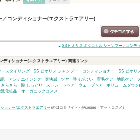
プー／コンディショナー(エクストラエアリー)
クチコミする
SS ビオリス ボタニカル シャンプー／コンデ
コンディショナー(エクストラエアリー)
関連リンク
ケア・スタイリング
SS ビオリス シャンプー・コンディショナー
SS ビオ
感肌
アンチエイジング
爽快感
ツヤ
香りがよい
育毛ケア
地肌ケア
さらさら
髪 しっとり
ストレートヘア
ウェーブヘア
ボリュームダウン(
然派化粧品・オーガニックコスメ
ィショナー(エクストラエアリー)
の口コミサイト -
@cosme（アットコスメ）