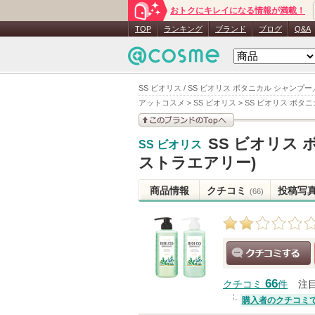
おトクにキレイになる情報が満載！
TOP
ランキング
ブランド
ブログ
Q&A
SS ビオリス / SS ビオリス ボタニカル シャン
アットコスメ
>
SS ビオリス
>
SS ビオリス ボタ
このブランドの情報を
SS ビオリス
SS ビオリス
見る
ストラエアリー)
商品情報
クチコミ
投稿写
(66)
クチコミする
66
クチコミ
件
注
購入者のクチコミ