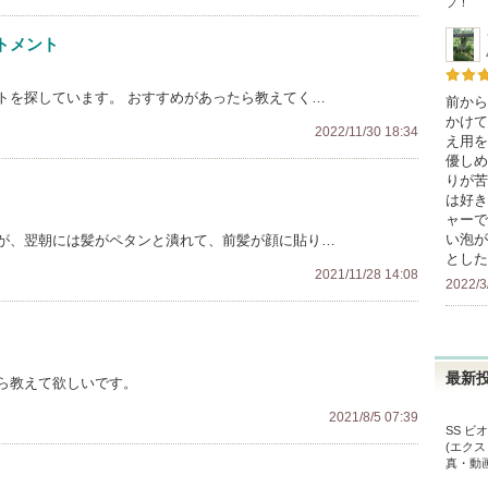
プ！
トメント
トを探しています。 おすすめがあったら教えてく…
前から
かけて
2022/11/30 18:34
え用を
優しめ
りが苦
は好き
ャーで
い泡が
が、翌朝には髪がペタンと潰れて、前髪が顔に貼り…
とした
2021/11/28 14:08
2022/3
最新
ら教えて欲しいです。
2021/8/5 07:39
SS 
(エクス
真・動