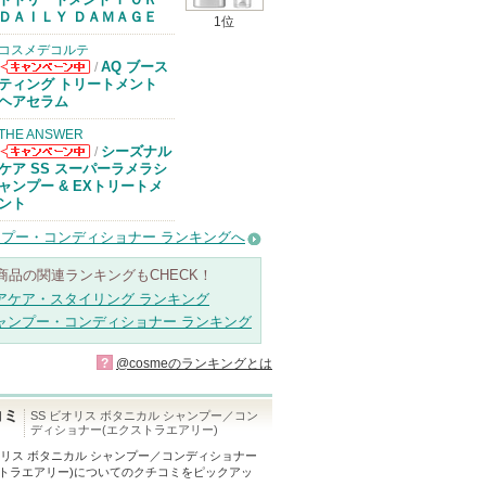
があります
ＤＡＩＬＹ ＤＡＭＡＧＥ
1位
コスメデコルテ
AQ ブース
/
コスメデコルテ
ティング トリートメント
からのお知らせ
ヘアセラム
があります
THE ANSWER
シーズナル
/
THE ANSWER
ケア SS スーパーラメラシ
からのお知らせ
ャンプー & EXトリートメ
があります
ント
プー・コンディショナー ランキングへ
商品の関連ランキングもCHECK！
アケア・スタイリング ランキング
ャンプー・コンディショナー ランキング
?
@cosmeのランキングとは
コミ
SS ビオリス ボタニカル シャンプー／コン
ディショナー(エクストラエアリー)
ビオリス ボタニカル シャンプー／コンディショナー
トラエアリー)
についてのクチコミをピックアッ