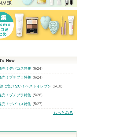
t's New
発売！デパコス特集
(6/24)
発売！プチプラ特集
(6/24)
線に負けない！ベストイレブン
(6/10)
発売！プチプラ特集
(5/28)
発売！デパコス特集
(5/27)
もっとみる