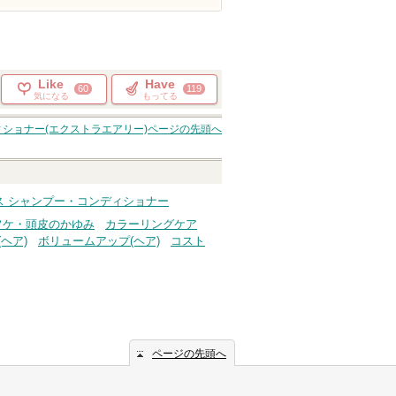
Like
Have
60
119
気になる
もってる
ィショナー(エクストラエアリー)
ページの先頭へ
リス シャンプー・コンディショナー
フケ・頭皮のかゆみ
カラーリングケア
ヘア)
ボリュームアップ(ヘア)
コスト
ページの先頭へ