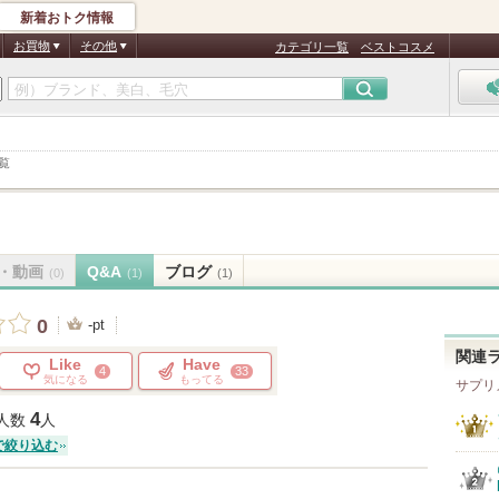
新着おトク情報
お買物
その他
カテゴリ一覧
ベストコスメ
覧
・動画
Q&A
ブログ
(0)
(1)
(1)
0
-pt
関連
Like
Have
4
33
気になる
もってる
サプリ
4
人数
人
で絞り込む