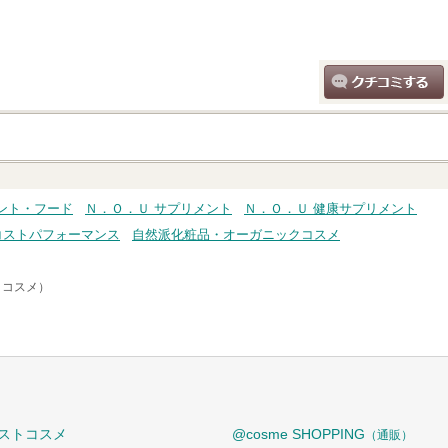
クチコミする
ント・フード
Ｎ．Ｏ．Ｕ サプリメント
Ｎ．Ｏ．Ｕ 健康サプリメント
コストパフォーマンス
自然派化粧品・オーガニックコスメ
トコスメ）
ストコスメ
@cosme SHOPPING
（通販）