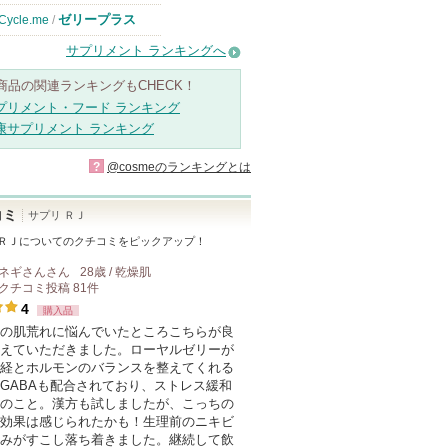
ゼリープラス
Cycle.me
/
サプリメント ランキングへ
商品の関連ランキングもCHECK！
プリメント・フード ランキング
康サプリメント ランキング
?
@cosmeのランキングとは
コミ
サプリ ＲＪ
ＲＪ
についてのクチコミをピックアップ！
ネギさん
さん
28歳 / 乾燥肌
クチコミ投稿
81
件
4
購入品
の肌荒れに悩んでいたところこちらが良
えていただきました。ローヤルゼリーが
経とホルモンのバランスを整えてくれる
GABAも配合されており、ストレス緩和
のこと。漢方も試しましたが、こっちの
効果は感じられたかも！生理前のニキビ
みがすこし落ち着きました。継続して飲