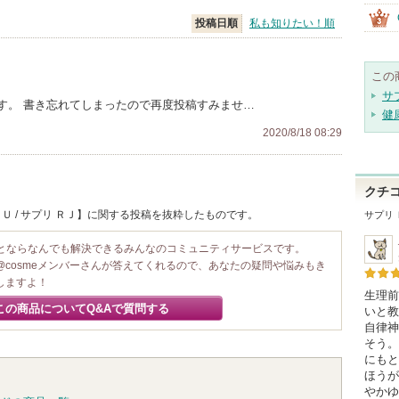
投稿日順
私も知りたい！順
この
サ
す。 書き忘れてしまったので再度投稿すみませ…
健
2020/8/18 08:29
クチ
Ｕ / サプリ ＲＪ】に関する投稿を抜粋したものです。
サプリ 
ことならなんでも解決できるみんなのコミュニティサービスです。
@cosmeメンバーさんが答えてくれるので、あなたの疑問や悩みもき
しますよ！
生理前
この商品についてQ&Aで質問する
いと教
自律神
そう。
にもと
ほうが
やかゆ