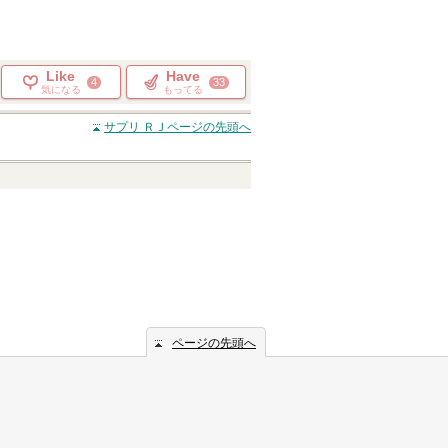
Like
Have
4
33
気になる
もってる
サプリ ＲＪ
ページの先頭へ
ページの先頭へ