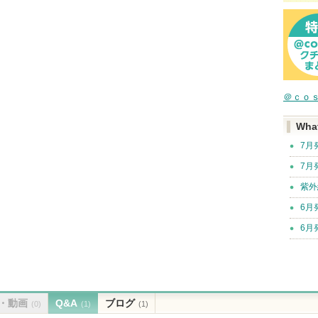
＠ｃｏ
Wha
7月
7月
紫外
6月
6月
・動画
Q&A
ブログ
(0)
(1)
(1)