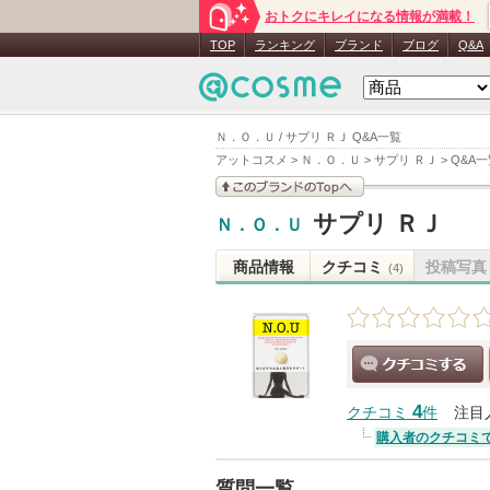
おトクにキレイになる情報が満載！
TOP
ランキング
ブランド
ブログ
Q&A
Ｎ．Ｏ．Ｕ / サプリ ＲＪ Q&A一覧
アットコスメ
>
Ｎ．Ｏ．Ｕ
>
サプリ ＲＪ
>
Q&A一
このブランドの情報を
サプリ ＲＪ
Ｎ．Ｏ．Ｕ
見る
商品情報
クチコミ
投稿写真
(4)
クチコミする
4
クチコミ
件
注目
購入者のクチコミ
質問一覧