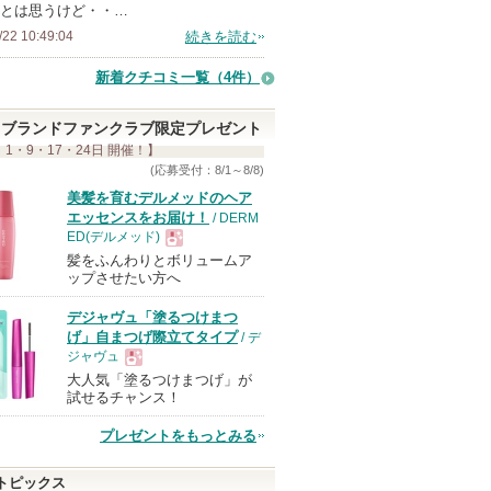
とは思うけど・・…
/22 10:49:04
続きを読む
新着クチコミ一覧
（4件）
ブランドファンクラブ限定プレゼント
 1・9・17・24日 開催！】
(応募受付：8/1～8/8)
美髪を育むデルメッドのヘア
エッセンスをお届け！
/ DERM
ED(デルメッド)
髪をふんわりとボリュームア
現
ップさせたい方へ
デジャヴュ「塗るつけまつ
品
げ」自まつげ際立てタイプ
/ デ
ジャヴュ
大人気「塗るつけまつげ」が
現
試せるチャンス！
プレゼントをもっとみる
品
トピックス