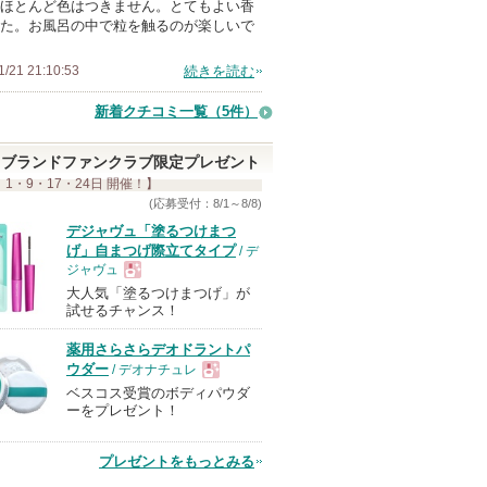
ほとんど色はつきません。とてもよい香
た。お風呂の中で粒を触るのが楽しいで
1/21 21:10:53
続きを読む
新着クチコミ一覧
（5件）
ブランドファンクラブ限定プレゼント
 1・9・17・24日 開催！】
(応募受付：8/1～8/8)
デジャヴュ「塗るつけまつ
げ」自まつげ際立てタイプ
/ デ
ジャヴュ
大人気「塗るつけまつげ」が
現
試せるチャンス！
薬用さらさらデオドラントパ
品
ウダー
/ デオナチュレ
ベスコス受賞のボディパウダ
現
ーをプレゼント！
品
プレゼントをもっとみる