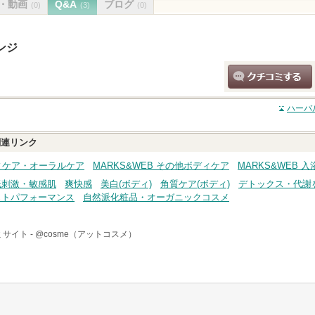
・動画
Q&A
ブログ
(0)
(3)
(0)
ンジ
クチコミする
ハーバ
連リンク
ディケア・オーラルケア
MARKS&WEB その他ボディケア
MARKS&WEB 
低刺激・敏感肌
爽快感
美白(ボディ)
角質ケア(ボディ)
デトックス・代謝
ストパフォーマンス
自然派化粧品・オーガニックコスメ
サイト -
@cosme（アットコスメ）