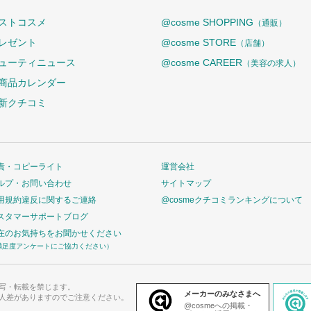
ストコスメ
@cosme SHOPPING
（通販）
レゼント
@cosme STORE
（店舗）
ューティニュース
@cosme CAREER
（美容の求人）
商品カレンダー
新クチコミ
責・コピーライト
運営会社
ルプ・お問い合わせ
サイトマップ
用規約違反に関するご連絡
@cosmeクチコミランキングについて
スタマーサポートブログ
在のお気持ちをお聞かせください
満足度アンケートにご協力ください）
写・転載を禁じます。
メーカーのみなさまへ
人差がありますのでご注意ください。
@cosmeへの掲載・