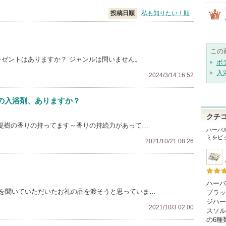
投稿日順
私も知りたい！順
この
プレゼントはありますか？ ジャンルは問いません。
ボ
入
2024/3/14 16:52
の入浴剤、ありますか？
クチ
菩提樹の香りの持ってます～香りの持続力があって…
ハーバ
ミをピ
2021/10/21 08:26
ハーバ
みを聞いていただいたお礼の品を渡そうと思っていま…
ブラッ
ジハー
2021/10/3 02:00
スソル
の6種