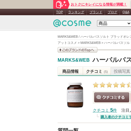
おトクにキレイになる情報が満載！
TOP
ランキング
ブランド
ブログ
Q&A
MARKS&WEB / ハーバルバスソルト ブラッドオレ
アットコスメ
>
MARKS&WEB
>
ハーバルバスソル
このブランドの情報を
ハーバルバス
MARKS&WEB
見る
商品情報
クチコミ
投稿写真
(5)
クチコミする
5
クチコミ
件
注目
購入者のクチコミ
質問一覧