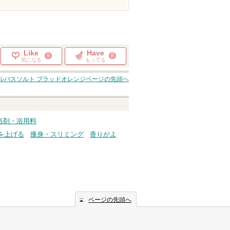
Like
Have
9
8
気になる
もってる
ルバスソルト ブラッドオレンジ
ページの先頭へ
入浴剤・浴用料
を上げる
痩身・スリミング
香りがよ
ページの先頭へ