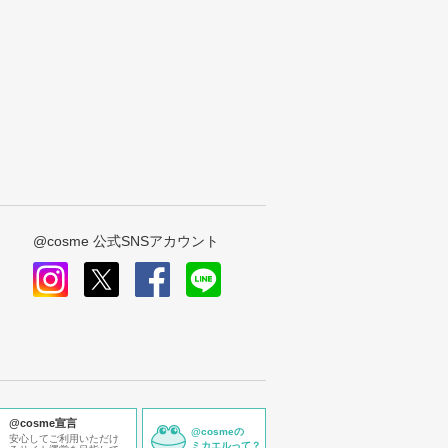
@cosme 公式SNSアカウント
instagram
x
facebook
line
@cosme宣言
@cosmeの
安心してご利用いただけ
ミカエルって？