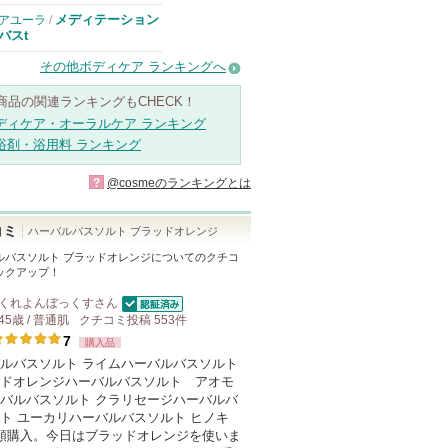
メディテーション
アユーラ
/
バスt
その他ボディケア ランキングへ
商品の関連ランキングもCHECK！
ディケア・オーラルケア ランキング
浴剤・浴用料 ランキング
?
@cosmeのランキングとは
コミ
ハーバルバスソルト ブラッドオレンジ
ルバスソルト ブラッドオレンジ
についてのクチコ
ックアップ！
くれよんぼっくす
さん
認証済
45歳 / 普通肌
クチコミ投稿
553
件
7
購入品
ルバスソルト ライムハーバルバスソルト
ドオレンジハーバルバスソルト アオモ
バルバスソルト クラリセージハーバルバ
ト ユーカリハーバルバスソルト ヒノキ
類購入。今日はブラッドオレンジを使いま