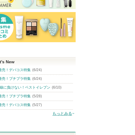
t's New
発売！デパコス特集
(6/24)
発売！プチプラ特集
(6/24)
線に負けない！ベストイレブン
(6/10)
発売！プチプラ特集
(5/28)
発売！デパコス特集
(5/27)
もっとみる