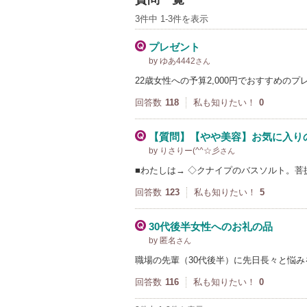
3件中 1-3件を表示
プレゼント
by ゆあ4442
さん
22歳女性への予算2,000円でおすすめの
回答数
118
私も知りたい！
0
【質問】【やや美容】お気に入り
by りさりー(^^☆彡
さん
■わたしは→ ◇クナイプのバスソルト。
回答数
123
私も知りたい！
5
30代後半女性へのお礼の品
by 匿名
さん
職場の先輩（30代後半）に先日長々と悩
回答数
116
私も知りたい！
0