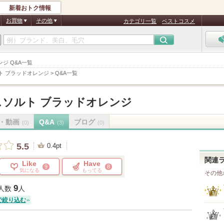
新着おトク情報
お買物
その他
カテゴリ一覧
ベストコスメ
ンジ Q&A一覧
ト ブラッドオレンジ
>
Q&A一覧
ソルト ブラッドオレンジ
・動画
Q&A
ブログ
(0)
(3)
(0)
5.5
0.4pt
関連
Like
Have
9
8
気になる
もってる
その他
9
人数
人
で絞り込む