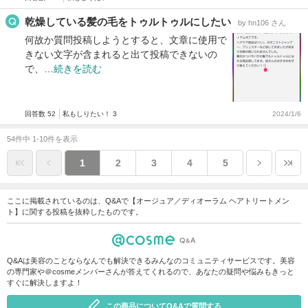
乾燥している髪の毛をトゥルトゥルにしたい
by hn106 さん
何故か質問投稿しようとすると、文章に使用で
きない文字が含まれると出て投稿できないの
で、…
続きを読む
回答数 52
私もしりたい！ 3
2024/1/6
54件中 1-10件を表示
1
2
3
4
5
ここに掲載されているのは、Q&Aで【オージュア／ディオーラム ヘアトリートメン
ト】に関する投稿を抜粋したものです。
Q&Aは美容のことならなんでも解決できるみんなのコミュニティサービスです。美容
の専門家や＠cosmeメンバーさんが答えてくれるので、あなたの疑問や悩みもきっと
すぐに解決しますよ！
この商品についてQ&Aで質問する