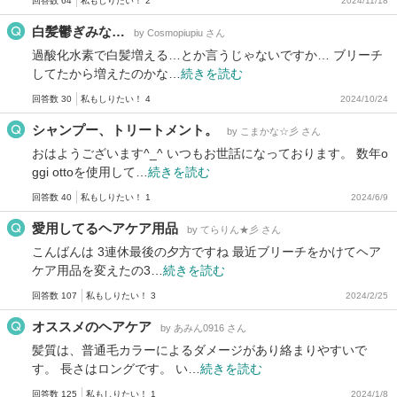
回答数 64
私もしりたい！ 2
2024/11/18
白髪鬱ぎみな…
by Cosmopiupiu さん
過酸化水素で白髪増える…とか言うじゃないですか… ブリーチ
してたから増えたのかな…
続きを読む
回答数 30
私もしりたい！ 4
2024/10/24
シャンプー、トリートメント。
by こまかな☆彡 さん
おはようございます^_^ いつもお世話になっております。 数年o
ggi ottoを使用して…
続きを読む
回答数 40
私もしりたい！ 1
2024/6/9
愛用してるヘアケア用品
by てらりん★彡 さん
こんばんは 3連休最後の夕方ですね 最近ブリーチをかけてヘア
ケア用品を変えたの3…
続きを読む
回答数 107
私もしりたい！ 3
2024/2/25
オススメのヘアケア
by あみん0916 さん
髪質は、普通毛カラーによるダメージがあり絡まりやすいで
す。 長さはロングです。 い…
続きを読む
回答数 125
私もしりたい！ 1
2024/1/8