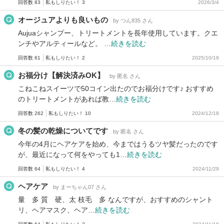
回答数 83
私もしりたい！ 3
2026/3/4
オージュアよりも良いもの
by つん835 さん
Aujuaシャンプー、トリートメントを長年使用しています。クエ
ンチやアルティールなど。 …
続きを読む
回答数 61
私もしりたい！ 2
2025/10/19
お福分け【解決済みOK】
by 匿名 さん
こねこねスイーツで50コイン出たのでお福分けです♪ おすすめ
のトリートメントがあれば教…
続きを読む
回答数 262
私もしりたい！ 10
2024/12/18
冬の髪の乾燥についてです
by 匿名 さん
今年の4月にヘアケアを始め、今まではうるツヤ髪だったのです
が、最近になって何をやっても1…
続きを読む
回答数 64
私もしりたい！ 4
2024/11/29
ヘアケア
by まーちゃん07 さん
量 多 質 硬、太 枝毛 多 なんですが、おすすめのシャント
リ、ヘアマスク、ヘア…
続きを読む