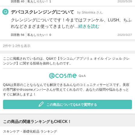
回答数 40
私もしりたい！ 1
2020/5/26
デパコスクレンジングについて
by Shiorinka さん
クレンジングについてです！今まではファンケル、LUSH、ちふ
れなどさまざま使ってきましたが…
続きを読む
回答数 56
私もしりたい！ 0
2020/3/27
2件中 1-2件を表示
ここに掲載されているのは、Q&Aで【ランコム／アプソリュ オイル イン ジェル クレ
ンジング】に関する投稿を抜粋したものです。
Q&Aは美容のことならなんでも解決できるみんなのコミュニティサービスです。美容
の専門家や＠cosmeメンバーさんが答えてくれるので、あなたの疑問や悩みもきっと
すぐに解決しますよ！
この商品についてQ&Aで質問する
この商品の関連ランキングもCHECK！
スキンケア・基礎化粧品 ランキング