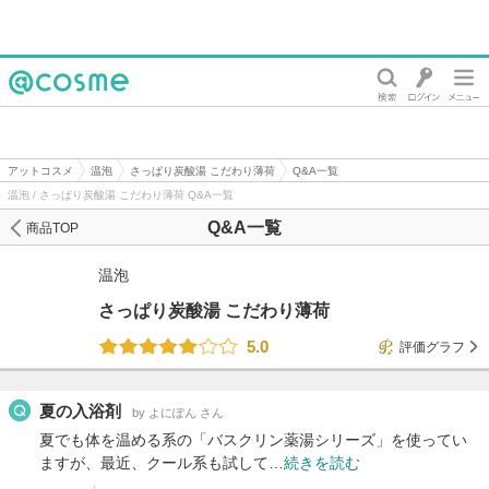
@cosme
アットコスメ
温泡
さっぱり炭酸湯 こだわり薄荷
Q&A一覧
温泡 / さっぱり炭酸湯 こだわり薄荷 Q&A一覧
Q&A一覧
商品TOP
温泡
さっぱり炭酸湯 こだわり薄荷
5.0
評価グラフ
夏の入浴剤
by よにぽん さん
夏でも体を温める系の「バスクリン薬湯シリーズ」を使ってい
ますが、最近、クール系も試して…
続きを読む