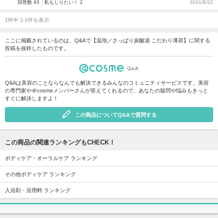
回答数 93
私もしりたい！ 2
2021/8/22
1件中 1-1件を表示
ここに掲載されているのは、Q&Aで【温泡／さっぱり炭酸湯 こだわり薄荷】に関する
投稿を抜粋したものです。
Q&Aは美容のことならなんでも解決できるみんなのコミュニティサービスです。美容
の専門家や＠cosmeメンバーさんが答えてくれるので、あなたの疑問や悩みもきっと
すぐに解決しますよ！
この商品についてQ&Aで質問する
この商品の関連ランキングもCHECK！
ボディケア・オーラルケア ランキング
その他ボディケア ランキング
入浴剤・浴用料 ランキング