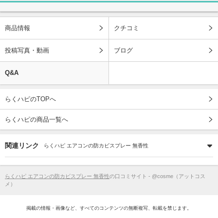
商品情報
クチコミ
投稿写真・動画
ブログ
Q&A
らくハピのTOPへ
らくハピの商品一覧へ
関連リンク
らくハピ エアコンの防カビスプレー 無香性
らくハピ エアコンの防カビスプレー 無香性
の口コミサイト - @cosme（アットコス
メ）
掲載の情報・画像など、すべてのコンテンツの無断複写、転載を禁じます。