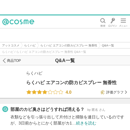
@cosme
アットコスメ
らくハピ
らくハピ エアコンの防カビスプレー 無香性
Q&A一覧
らくハピ / らくハピ エアコンの防カビスプレー 無香性 Q&A一覧
Q&A一覧
商品TOP
らくハピ
らくハピ エアコンの防カビスプレー 無香性
4.0
評価グラフ
部屋のカビ臭さはどうすれば消える？
by 匿名 さん
衣類などを引っ張り出して片付けと掃除を連日しているのです
が、3日前からとにかく部屋がカ1…
続きを読む