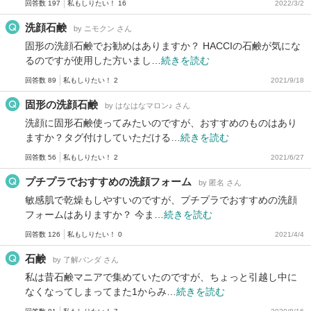
回答数 197
私もしりたい！ 16
2022/3/2
洗顔石鹸
by ニモクン さん
固形の洗顔石鹸でお勧めはありますか？ HACCIの石鹸が気にな
るのですが使用した方いまし…
続きを読む
回答数 89
私もしりたい！ 2
2021/9/18
固形の洗顔石鹸
by はなはなマロン♪ さん
洗顔に固形石鹸使ってみたいのですが、おすすめのものはあり
ますか？タグ付けしていただける…
続きを読む
回答数 56
私もしりたい！ 2
2021/6/27
プチプラでおすすめの洗顔フォーム
by 匿名 さん
敏感肌で乾燥もしやすいのですが、プチプラでおすすめの洗顔
フォームはありますか？ 今ま…
続きを読む
回答数 126
私もしりたい！ 0
2021/4/4
石鹸
by 了解パンダ さん
私は昔石鹸マニアで集めていたのですが、ちょっと引越し中に
なくなってしまってまた1からみ…
続きを読む