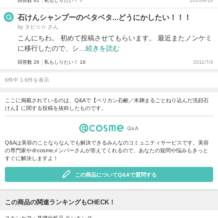
回答数 81
私もしりたい！ 7
2020/8/16
石けんシャンプーのベタベタ...どうにかしたい！！！
by タビ☆☆ さん
こんにちわ。 初めて投稿させてもらいます。 最近またノンケミ
に移行したので、シ…
続きを読む
回答数 26
私もしりたい！ 16
2011/7/4
6件中 1-6件を表示
ここに掲載されているのは、Q&Aで【ペリカン石鹸／米麹まるごとねり込んだ洗顔石
けん】に関する投稿を抜粋したものです。
Q&Aは美容のことならなんでも解決できるみんなのコミュニティサービスです。美容
の専門家や＠cosmeメンバーさんが答えてくれるので、あなたの疑問や悩みもきっと
すぐに解決しますよ！
この商品についてQ&Aで質問する
この商品の関連ランキングもCHECK！
スキンケア・基礎化粧品 ランキング