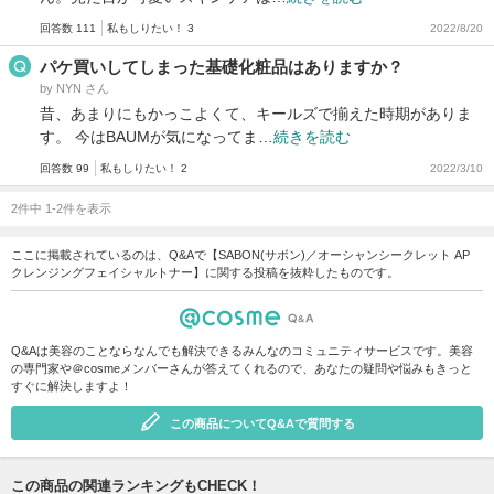
回答数 111
私もしりたい！ 3
2022/8/20
パケ買いしてしまった基礎化粧品はありますか？
by NYN さん
昔、あまりにもかっこよくて、キールズで揃えた時期がありま
す。 今はBAUMが気になってま…
続きを読む
回答数 99
私もしりたい！ 2
2022/3/10
2件中 1-2件を表示
ここに掲載されているのは、Q&Aで【SABON(サボン)／オーシャンシークレット AP
クレンジングフェイシャルトナー】に関する投稿を抜粋したものです。
Q&Aは美容のことならなんでも解決できるみんなのコミュニティサービスです。美容
の専門家や＠cosmeメンバーさんが答えてくれるので、あなたの疑問や悩みもきっと
すぐに解決しますよ！
この商品についてQ&Aで質問する
この商品の関連ランキングもCHECK！