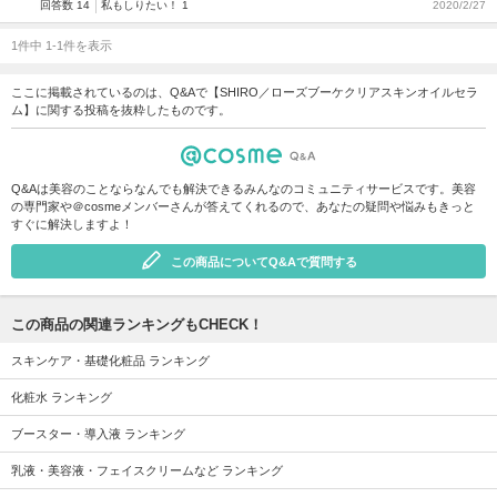
回答数 14
私もしりたい！ 1
2020/2/27
1件中 1-1件を表示
ここに掲載されているのは、Q&Aで【SHIRO／ローズブーケクリアスキンオイルセラ
ム】に関する投稿を抜粋したものです。
Q&Aは美容のことならなんでも解決できるみんなのコミュニティサービスです。美容
の専門家や＠cosmeメンバーさんが答えてくれるので、あなたの疑問や悩みもきっと
すぐに解決しますよ！
この商品についてQ&Aで質問する
この商品の関連ランキングもCHECK！
スキンケア・基礎化粧品 ランキング
化粧水 ランキング
ブースター・導入液 ランキング
乳液・美容液・フェイスクリームなど ランキング