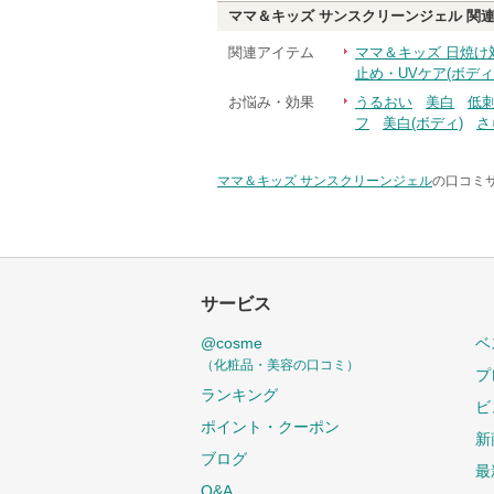
ママ＆キッズ サンスクリーンジェル
関連
関連アイテム
ママ＆キッズ 日焼け
止め・UVケア(ボディ
お悩み・効果
うるおい
美白
低
フ
美白(ボディ)
さ
ママ＆キッズ サンスクリーンジェル
の口コミサ
サービス
@cosme
ベ
（化粧品・美容の口コミ）
プ
ランキング
ビ
ポイント・クーポン
新
ブログ
最
Q&A