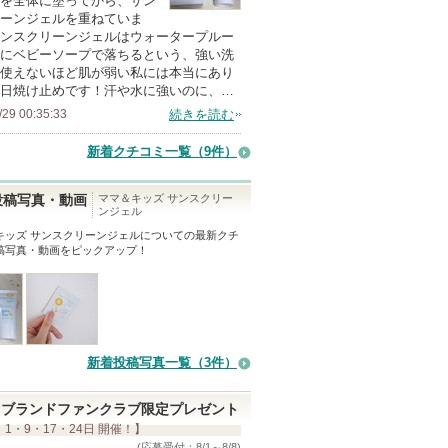
を全体に塗ってから、サン
ーンジェルを重ねていま
メ
ンスクリーンジェルはウォータープルー
ン
にベビーソープで落ちるという、強い洗
バ
使えないほど肌が弱い私には本当にあり
日焼け止めです！汗や水に強いのに、…
ー
/29 00:35:33
続きを読む
に
お
新着クチコミ一覧
（9件）
気
に
ママ＆キッズ サンスクリー
投稿写真・動画
ンジェル
入
キッズ サンスクリーンジェル
についての最新クチ
り
稿写真・動画をピックアップ！
登
録
さ
れ
て
新着投稿写真一覧（3件）
い
ま
ブランドファンクラブ限定プレゼント
 1・9・17・24日 開催！】
す
(応募受付：8/1～8/8)