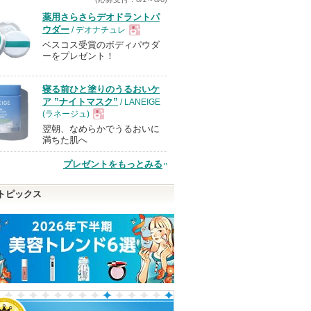
薬用さらさらデオドラントパ
ウダー
/ デオナチュレ
ベスコス受賞のボディパウダ
現
ーをプレゼント！
品
寝る前ひと塗りのうるおいケ
ア ”ナイトマスク”
/ LANEIGE
(ラネージュ)
翌朝、なめらかでうるおいに
現
満ちた肌へ
プレゼントをもっとみる
品
トピックス