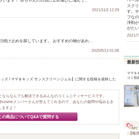
ベール
ざいます！ 赤ちゃんの日焼け止め選びに悩んで…
スクリ
2021/11/2 12:29
す。サ
フなの
浄剤が
がたい
2021/7
の日焼け止めを探しています。 おすすめの物があれ…
2020/5/13 01:08
最新
ママ＆
コミ投
ッズ / ママ＆キッズ サンスクリーンジェル】に関する投稿を抜粋した
ことならなんでも解決できるみんなのコミュニティサービスです。
@cosmeメンバーさんが答えてくれるので、あなたの疑問や悩みもき
しますよ！
この商品についてQ&Aで質問する
【毎月