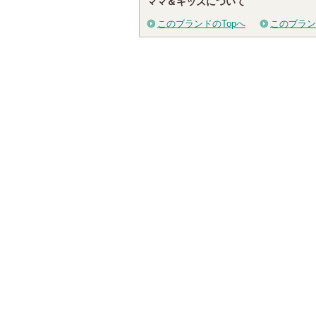
ママ＆キッズについて
このブランドのTopへ
このブラン