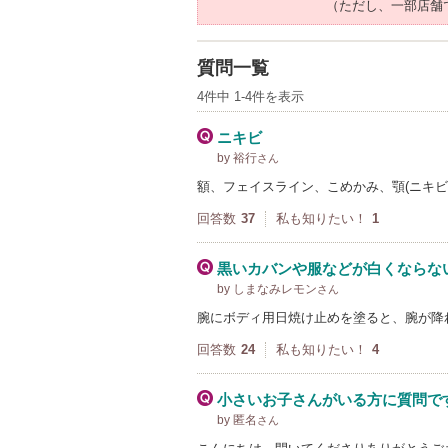
（ただし、一部店舗
質問一覧
4件中 1-4件を表示
ニキビ
by 裕行
さん
額、フェイスライン、こめかみ、顎(ニキビ
回答数
37
私も知りたい！
1
黒いカバンや服などが白くならな
by しまなみレモン
さん
腕にボディ用日焼け止めを塗ると、腕が降
回答数
24
私も知りたい！
4
小さいお子さんがいる方に質問で
by 匿名
さん