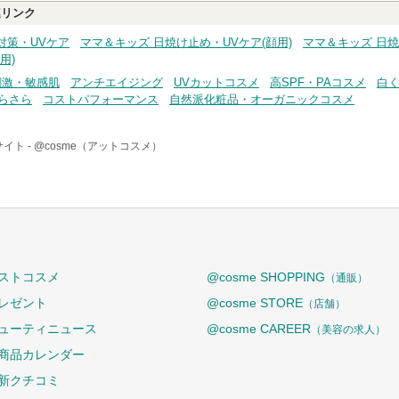
リンク
対策・UVケア
ママ＆キッズ 日焼け止め・UVケア(顔用)
ママ＆キッズ 日焼
用)
刺激・敏感肌
アンチエイジング
UVカットコスメ
高SPF・PAコスメ
白
らさら
コストパフォーマンス
自然派化粧品・オーガニックコスメ
イト -
@cosme（アットコスメ）
ストコスメ
@cosme SHOPPING
（通販）
レゼント
@cosme STORE
（店舗）
ューティニュース
@cosme CAREER
（美容の求人）
商品カレンダー
新クチコミ