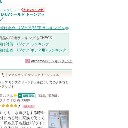
Ｂ
アスタリフト
アスタリフトか
D-UVシールド トーンアッ
/
らのお知らせが
プ
あります
焼け止め・UVケア(顔用) ランキングへ
商品の関連ランキングもCHECK！
焼け対策・UVケア ランキング
焼け止め・UVケア(ボディ用) ランキング
?
@cosmeのランキングとは
コミ
ママ＆キッズ サンスクリーンジェル
キッズ サンスクリーンジェル
についてのクチコミ
クアップ！
史乃
さん
32歳 / 敏感肌
認証済
クチコミ投稿
100
309
件
7
人
購入品
になり、水遊びをする時や
以
外に出る時に家族で使って
上
！私も息子も顔はUVライト
の