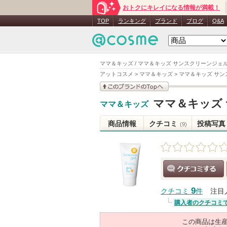
おトクにキレイになる情報が満載！
TOP
ランキング
ブランド
ブログ
Q&A
ママ＆キッズ / ママ＆キッズ サンスクリーンジェル
アットコスメ
>
ママ＆キッズ
>
ママ＆キッズ サン
このブランドの情報を
ママ＆キッズ
ママ＆キッズ
見る
商品情報
クチコミ
投稿写真
(9)
クチコミする
9
クチコミ
件
注目
購入者のクチコミ
この商品は生