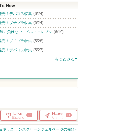
t's New
発売！デパコス特集
(6/24)
発売！プチプラ特集
(6/24)
線に負けない！ベストイレブン
(6/10)
発売！プチプラ特集
(5/28)
発売！デパコス特集
(5/27)
もっとみる
Like
Have
23
11
気になる
もってる
＆キッズ サンスクリーンジェル
ページの先頭へ