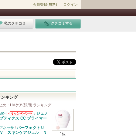
会員登録(無料)
ログイン
私のクチコミ
クチコミする
ランキング
止め・UVケア(顔用) ランキング
ジェノ
SK-II
/
SK-IIからのお
プティクス CC プライマー
知らせがありま
す
パーフェクトＵ
アネッサ
/
Ｖ スキンケアジェル Ｎ
1位