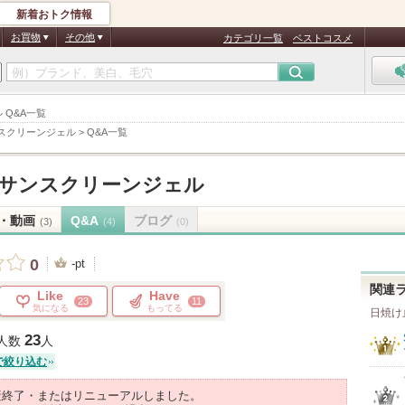
新着おトク情報
お買物
その他
カテゴリ一覧
ベストコスメ
 Q&A一覧
スクリーンジェル
>
Q&A一覧
 サンスクリーンジェル
・動画
Q&A
ブログ
(3)
(4)
(0)
0
-pt
関連
Like
Have
23
11
気になる
もってる
日焼け
23
人数
人
で絞り込む
産終了・またはリニューアルしました。