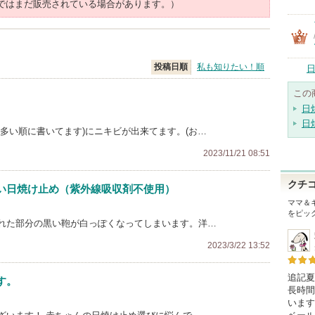
ではまだ販売されている場合があります。）
投稿日順
私も知りたい！順
日
この
日
日
多い順に書いてます)にニキビが出来てます。(お…
2023/11/21 08:51
クチ
い日焼け止め（紫外線吸収剤不使用）
ママ＆
をピッ
れた部分の黒い鞄が白っぽくなってしまいます。洋…
2023/3/22 13:52
追記夏
す。
長時間
います