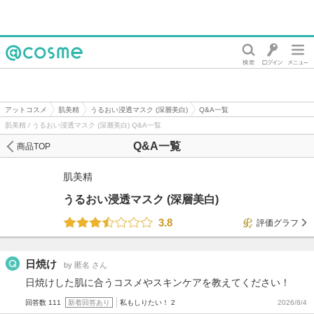
@cosme
アットコスメ
肌美精
うるおい浸透マスク (深層美白)
Q&A一覧
肌美精 / うるおい浸透マスク (深層美白) Q&A一覧
Q&A一覧
商品TOP
肌美精
うるおい浸透マスク (深層美白)
3.8
評価グラフ
日焼け
by 匿名 さん
日焼けした肌に合うコスメやスキンケアを教えてください！
回答数 111
新着回答あり
私もしりたい！ 2
2026/8/4