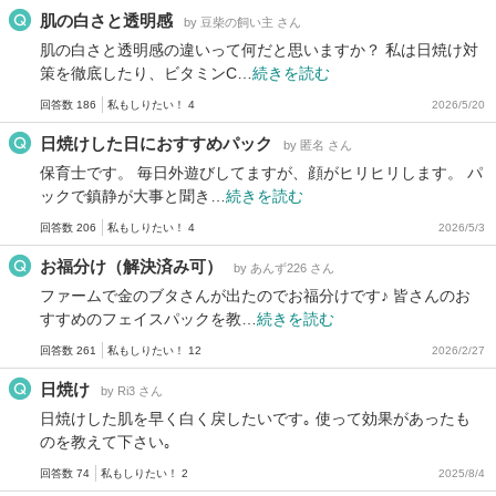
肌の白さと透明感
by 豆柴の飼い主 さん
肌の白さと透明感の違いって何だと思いますか？ 私は日焼け対
策を徹底したり、ビタミンC…
続きを読む
回答数 186
私もしりたい！ 4
2026/5/20
日焼けした日におすすめパック
by 匿名 さん
保育士です。 毎日外遊びしてますが、顔がヒリヒリします。 パ
ックで鎮静が大事と聞き…
続きを読む
回答数 206
私もしりたい！ 4
2026/5/3
お福分け（解決済み可）
by あんず226 さん
ファームで金のブタさんが出たのでお福分けです♪ 皆さんのお
すすめのフェイスパックを教…
続きを読む
回答数 261
私もしりたい！ 12
2026/2/27
日焼け
by Ri3 さん
日焼けした肌を早く白く戻したいです｡ 使って効果があったも
のを教えて下さい｡
回答数 74
私もしりたい！ 2
2025/8/4