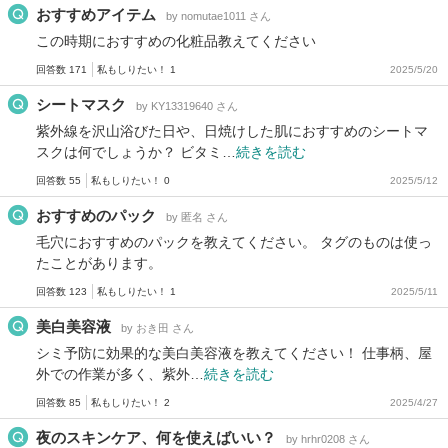
おすすめアイテム
by nomutae1011 さん
この時期におすすめの化粧品教えてください
回答数 171
私もしりたい！ 1
2025/5/20
シートマスク
by KY13319640 さん
紫外線を沢山浴びた日や、日焼けした肌におすすめのシートマ
スクは何でしょうか？ ビタミ…
続きを読む
回答数 55
私もしりたい！ 0
2025/5/12
おすすめのパック
by 匿名 さん
毛穴におすすめのパックを教えてください。 タグのものは使っ
たことがあります。
回答数 123
私もしりたい！ 1
2025/5/11
美白美容液
by おき田 さん
シミ予防に効果的な美白美容液を教えてください！ 仕事柄、屋
外での作業が多く、紫外…
続きを読む
回答数 85
私もしりたい！ 2
2025/4/27
夜のスキンケア、何を使えばいい？
by hrhr0208 さん