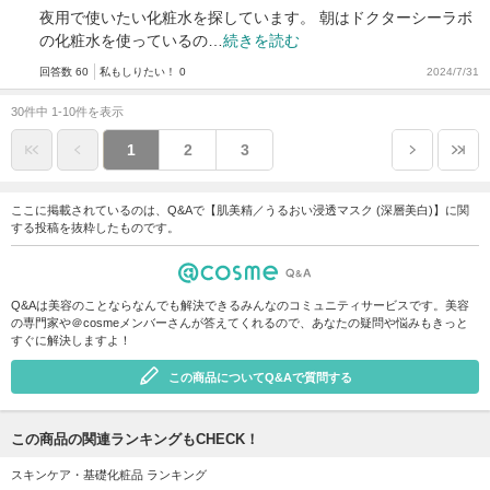
夜用で使いたい化粧水を探しています。 朝はドクターシーラボ
の化粧水を使っているの…
続きを読む
回答数 60
私もしりたい！ 0
2024/7/31
30件中 1-10件を表示
1
2
3
ここに掲載されているのは、Q&Aで【肌美精／うるおい浸透マスク (深層美白)】に関
する投稿を抜粋したものです。
Q&Aは美容のことならなんでも解決できるみんなのコミュニティサービスです。美容
の専門家や＠cosmeメンバーさんが答えてくれるので、あなたの疑問や悩みもきっと
すぐに解決しますよ！
この商品についてQ&Aで質問する
この商品の関連ランキングもCHECK！
スキンケア・基礎化粧品 ランキング