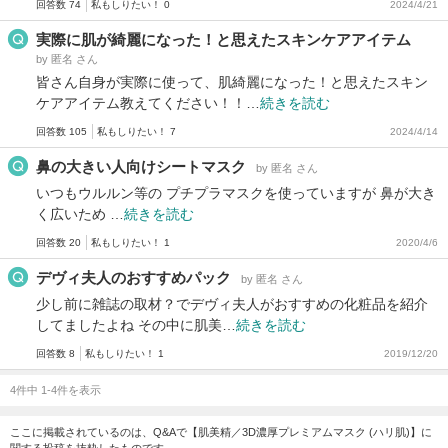
回答数 74
私もしりたい！ 0
2024/4/21
実際に肌が綺麗になった！と思えたスキンケアアイテム
by 匿名 さん
皆さん自身が実際に使って、肌綺麗になった！と思えたスキン
ケアアイテム教えてください！！…
続きを読む
回答数 105
私もしりたい！ 7
2024/4/14
鼻の大きい人向けシートマスク
by 匿名 さん
いつもウルルン等の プチプラマスクを使っていますが 鼻が大き
く広いため …
続きを読む
回答数 20
私もしりたい！ 1
2020/4/6
デヴィ夫人のおすすめパック
by 匿名 さん
少し前に雑誌の取材？でデヴィ夫人がおすすめの化粧品を紹介
してましたよね その中に肌美…
続きを読む
回答数 8
私もしりたい！ 1
2019/12/20
4件中 1-4件を表示
ここに掲載されているのは、Q&Aで【肌美精／3D濃厚プレミアムマスク (ハリ肌)】に
関する投稿を抜粋したものです。