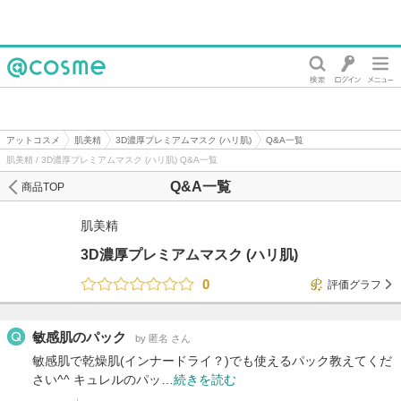
@cosme
アットコスメ
肌美精
3D濃厚プレミアムマスク (ハリ肌)
Q&A一覧
肌美精 / 3D濃厚プレミアムマスク (ハリ肌) Q&A一覧
Q&A一覧
商品TOP
肌美精
3D濃厚プレミアムマスク (ハリ肌)
0
評価グラフ
敏感肌のパック
by 匿名 さん
敏感肌で乾燥肌(インナードライ？)でも使えるパック教えてくだ
さい^^ キュレルのパッ…
続きを読む