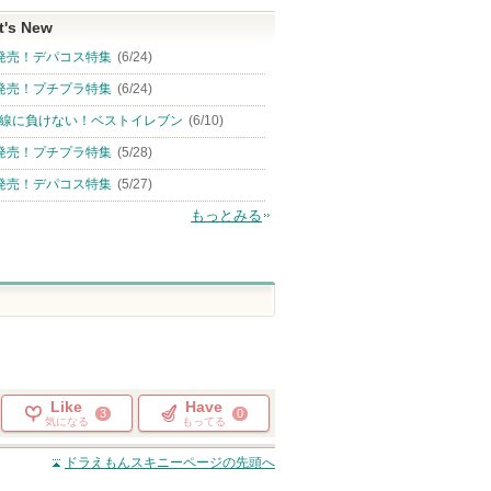
t's New
発売！デパコス特集
(6/24)
発売！プチプラ特集
(6/24)
線に負けない！ベストイレブン
(6/10)
発売！プチプラ特集
(5/28)
発売！デパコス特集
(5/27)
もっとみる
Like
Have
3
0
気になる
もってる
ドラえもんスキニー
ページの先頭へ