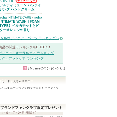
SHISEIDO
/
SHISEIDOから
アルティミューン パワライ
のお知らせがあ
ジング ハンドクリーム
ります
iroha
iroha INTIMATE CARE
/
INTIMATE WASH【FOAM
TYPE】ベルガモットとビ
ターオレンジの香り
ャルボディケア・パーツ ランキングへ
商品の関連ランキングもCHECK！
ディケア・オーラルケア ランキング
ッグ・フットケア ランキング
?
@cosmeのランキングとは
コミ
ドラえもんスキニー
もんスキニー
についてのクチコミをピックアッ
ブランドファンクラブ限定プレゼント
 1・9・17・24日 開催！】