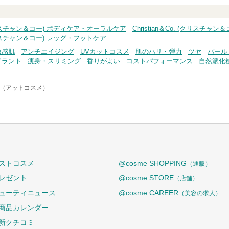
. (クリスチャン＆コー) ボディケア・オーラルケア
Christian＆Co. (クリス
 (クリスチャン＆コー) レッグ・フットケア
敏感肌
アンチエイジング
UVカットコスメ
肌のハリ・弾力
ツヤ
パール
ドラント
痩身・スリミング
香りがよい
コストパフォーマンス
自然派化
me（アットコスメ）
ストコスメ
@cosme SHOPPING
（通販）
レゼント
@cosme STORE
（店舗）
ューティニュース
@cosme CAREER
（美容の求人）
商品カレンダー
新クチコミ