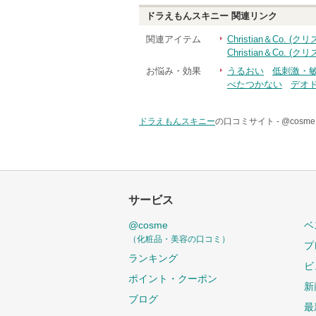
ドラえもんスキニー
関連リンク
関連アイテム
Christian＆Co
Christian＆Co.
お悩み・効果
うるおい
低刺激・
べたつかない
デオ
ドラえもんスキニー
の口コミサイト -
@cos
サービス
@cosme
ベ
（化粧品・美容の口コミ）
プ
ランキング
ビ
ポイント・クーポン
新
ブログ
最