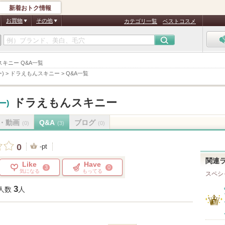
新着おトク情報
お買物
その他
カテゴリ一覧
ベストコスメ
んスキニー Q&A一覧
ー)
>
ドラえもんスキニー
>
Q&A一覧
ドラえもんスキニー
ー)
・動画
Q&A
ブログ
(0)
(3)
(0)
0
-pt
関連
Like
Have
3
0
気になる
もってる
スペシ
3
人数
人