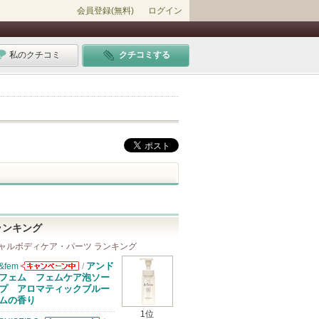
会員登録(無料)
ログイン
私のクチコミ
クチコミする
ランキング
ャルボディケア・パーツ ランキング
アンド
&fem
/
&femからのお
フェム フェムケア泡ソー
知らせがありま
プ アロマティックブルー
す
ムの香り
1位