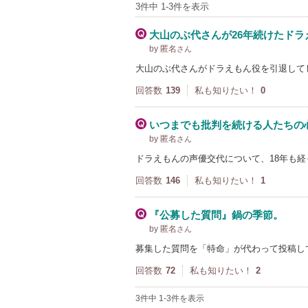
3件中 1-3件を表示
大山のぶ代さんが26年続けたド
by 匿名
さん
大山のぶ代さんがドラえもん役を引退して
回答数
139
私も知りたい！
0
いつまでも批判を続ける人たちの
by 匿名
さん
ドラえもんの声優交代について、18年も
回答数
146
私も知りたい！
1
『公募した質問』鍋の季節。
by 匿名
さん
募集した質問を「特命」が代わって投稿し
回答数
72
私も知りたい！
2
3件中 1-3件を表示