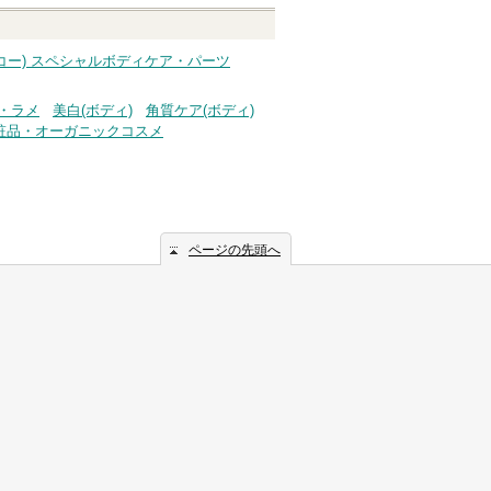
チャン＆コー) スペシャルボディケア・パーツ
・ラメ
美白(ボディ)
角質ケア(ボディ)
粧品・オーガニックコスメ
ページの先頭へ