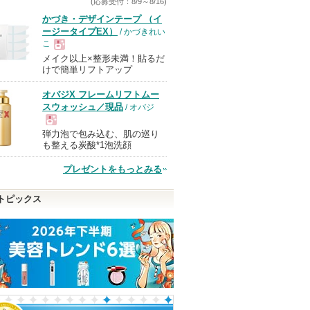
(応募受付：8/9～8/16)
かづき・デザインテープ （イ
ージータイプEX）
/ かづきれい
こ
メイク以上×整形未満！貼るだ
現
けで簡単リフトアップ
オバジX フレームリフトムー
品
スウォッシュ／現品
/ オバジ
弾力泡で包み込む、肌の巡り
現
も整える炭酸*1泡洗顔
プレゼントをもっとみる
品
トピックス