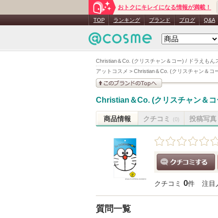
おトクにキレイになる情報が満載！
TOP
ランキング
ブランド
ブログ
Q&A
Christian＆Co. (クリスチャン＆コー) / ドラえも
アットコスメ
>
Christian＆Co. (クリスチャン＆コ
このブランドの情報を
Christian＆Co. (クリスチャン＆コ
見る
商品情報
クチコミ
投稿写真
(0)
クチコミする
0
クチコミ
件
注目
質問一覧