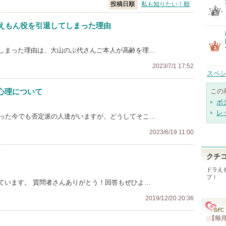
投稿日順
私も知りたい！順
ラえもん役を引退してしまった理由
しまった理由は、大山のぶ代さんご本人が高齢を理…
2023/7/1 17:52
スペシ
心理について
この
ボ
レ
経った今でも否定派の人達がいますが、どうしてそこ…
2023/6/19 11:00
クチ
ドラえ
プ！
ています。 質問者さんありがとう！回答もぜひよ…
2019/12/20 20:36
【毎月