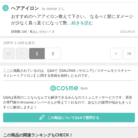
ヘアアイロン
by dolonjo さん
おすすめのヘアアイロン教えて下さい。 なるべく髪にダメージ
が少なく真っ直ぐになって艶…
続きを読む
回答数 108
私もしりたい！ 2
2021/9/10
18件中 1-10件を表示
1
2
ここに掲載されているのは、Q&Aで【SALONIA（サロニア)／スチームモイスチャー
ストレートアイロン】に関する投稿を抜粋したものです。
Q&Aは美容のことならなんでも解決できるみんなのコミュニティサービスです。美容
の専門家や＠cosmeメンバーさんが答えてくれるので、あなたの疑問や悩みもきっと
すぐに解決しますよ！
この商品についてQ&Aで質問する
この商品の関連ランキングもCHECK！