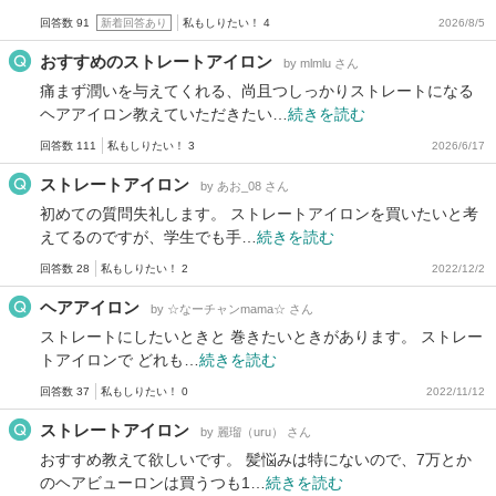
回答数 91
新着回答あり
私もしりたい！ 4
2026/8/5
おすすめのストレートアイロン
by mlmlu さん
痛まず潤いを与えてくれる、尚且つしっかりストレートになる
ヘアアイロン教えていただきたい…
続きを読む
回答数 111
私もしりたい！ 3
2026/6/17
ストレートアイロン
by あお_08 さん
初めての質問失礼します。 ストレートアイロンを買いたいと考
えてるのですが、学生でも手…
続きを読む
回答数 28
私もしりたい！ 2
2022/12/2
ヘアアイロン
by ☆なーチャンmama☆ さん
ストレートにしたいときと 巻きたいときがあります。 ストレー
トアイロンで どれも…
続きを読む
回答数 37
私もしりたい！ 0
2022/11/12
ストレートアイロン
by 麗瑠（uru） さん
おすすめ教えて欲しいです。 髪悩みは特にないので、7万とか
のヘアビューロンは買うつも1…
続きを読む