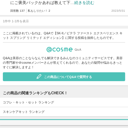
にご褒美パックかあれば教えて下…
続きを読む
回答数 137
私もしりたい！ 2
2023/5/31
1件中 1-1件を表示
ここに掲載されているのは、Q&Aで【SK-II／ピテラ ファースト エクスペリエンス キ
ット スプリング リミテッド エディション】に関する投稿を抜粋したものです。
Q&Aは美容のことならなんでも解決できるみんなのコミュニティサービスです。美容
の専門家や＠cosmeメンバーさんが答えてくれるので、あなたの疑問や悩みもきっと
すぐに解決しますよ！
この商品についてQ&Aで質問する
この商品の関連ランキングもCHECK！
コフレ・キット・セット ランキング
スキンケアキット ランキング