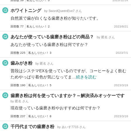
回答数 39
私もしりたい！ 0
2023/11/14
ホワイトニング
by SwordQueenEve7 さん
自然派で歯が白くなる歯磨き粉が知りたいです。
回答数 77
私もしりたい！ 2
2023/8/21
あなたが使っている歯磨き粉はどの商品？
by 匿名 さん
あなたが使っている歯磨き粉は何ですか？
回答数 225
私もしりたい！ 3
2023/7/1
歯みがき粉
by 匿名 さん
普段はシステマEXを使っているのですが、コーヒーをよく飲む
ためやっぱり着色が気になってま…
続きを読む
回答数 190
私もしりたい！ 5
2023/3/19
歯磨き粉は何を使っていますか？～解決済みオッケーです
by 匿名 さん
現在使っている歯磨き粉やおすすめは何ですか？
回答数 237
私もしりたい！ 8
2023/3/18
千円代までの歯磨き粉
by あいす7715 さん