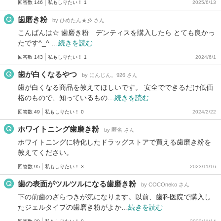
回答数 146
私もしりたい！ 1
2025/6/13
歯磨き粉
by ひめたん★彡 さん
こんばんは☆ 歯磨き粉 デンティスを購入したら とても良かっ
たです^_^ …
続きを読む
回答数 143
私もしりたい！ 1
2024/6/1
歯が白くなるやつ
by にんじん。926 さん
歯が白くなる商品を教えてほしいです。 安全でできるだけ低価
格のもので、知っているもの…
続きを読む
回答数 49
私もしりたい！ 0
2024/2/22
ホワイトニング歯磨き粉
by 匿名 さん
ホワイトニングに特化したドラッグストアで買える歯磨き粉を
教えてください。
回答数 95
私もしりたい！ 3
2023/11/16
歯の表面がツルツルになる歯磨き粉
by COCOneko さん
下の前歯のざらつきが気になります。以前、歯科医院で購入し
たジェルタイプの歯磨き粉がよか…
続きを読む