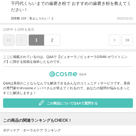
千円代くらいまでの歯磨き粉で おすすめの歯磨き粉を教えてく
ださい！
回答数 105
私もしりたい！ 2
2022/11/21
12件中 1-10件を表示
1
2
ここに掲載されているのは、Q&Aで【ピュオーラ／ピュオーラGRAN ホワイトニン
グ】に関する投稿を抜粋したものです。
Q&Aは美容のことならなんでも解決できるみんなのコミュニティサービスです。美容
の専門家や＠cosmeメンバーさんが答えてくれるので、あなたの疑問や悩みもきっと
すぐに解決しますよ！
この商品についてQ&Aで質問する
この商品の関連ランキングもCHECK！
ボディケア・オーラルケア ランキング