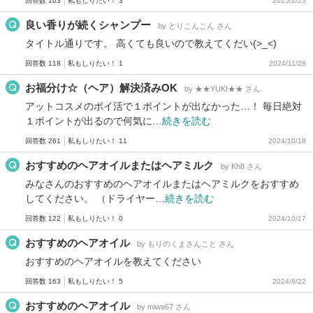
回答数 103
私もしりたい！ 3
2025/2/23
良い香りが続くシャンプー
by とりこんこん さん
タイトル通りです。 高くても良いので教えてくだい(>_<)
回答数 118
私もしりたい！ 1
2024/11/28
お福分け☆（ヘア）解決済みOK
by ★★YUKI★★ さん
アットコスメのポイ活で１ポイントが出なかった…！ 毎日絶対
１ポイントが出るので何気に…
続きを読む
回答数 261
私もしりたい！ 11
2024/10/18
おすすめのヘアオイルまたはヘアミルク
by Kh8 さん
みなさんのおすすめのヘアオイルまたはヘアミルクをおすすめ
してください。 （ドライヤー…
続きを読む
回答数 122
私もしりたい！ 0
2024/10/17
おすすめのヘアオイル
by もりのくまさんこと さん
おすすめのヘアオイルを教えてください
回答数 163
私もしりたい！ 5
2024/8/22
おすすめのヘアオイル
by miwa67 さん