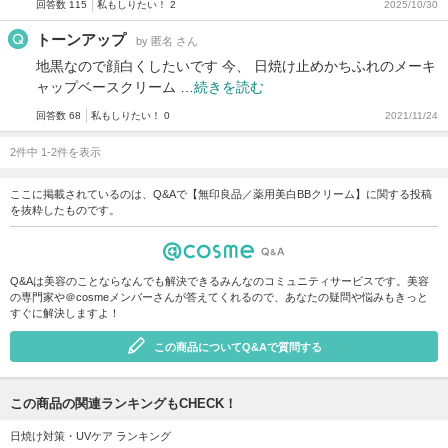
回答数 115
私もしりたい！ 2
2025/10/30
トーンアップ
by 匿名 さん
地黒なので顔白くしたいです 今、 日焼け止めかちふれのメーキ
ャップベースクリーム …
続きを読む
回答数 68
私もしりたい！ 0
2021/11/24
2件中 1-2件を表示
ここに掲載されているのは、Q&Aで【無印良品／薬用美白BBクリーム】に関する投稿
を抜粋したものです。
Q&Aは美容のことならなんでも解決できるみんなのコミュニティサービスです。美容
の専門家や＠cosmeメンバーさんが答えてくれるので、あなたの疑問や悩みもきっと
すぐに解決しますよ！
この商品についてQ&Aで質問する
この商品の関連ランキングもCHECK！
日焼け対策・UVケア ランキング