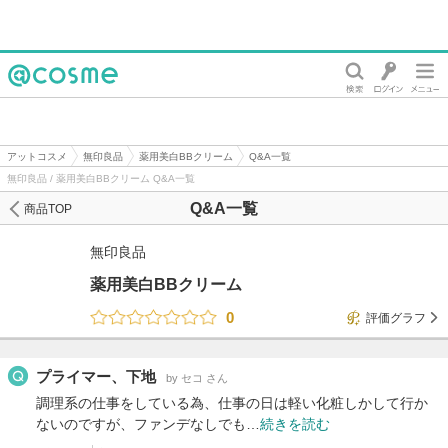
@cosme
アットコスメ
無印良品
薬用美白BBクリーム
Q&A一覧
無印良品 / 薬用美白BBクリーム Q&A一覧
Q&A一覧
商品TOP
無印良品
薬用美白BBクリーム
0
評価グラフ
プライマー、下地
by セコ さん
調理系の仕事をしている為、仕事の日は軽い化粧しかして行か
ないのですが、ファンデなしでも…
続きを読む