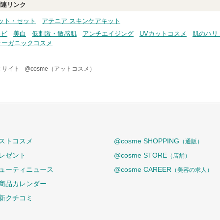
連リンク
ット・セット
アテニア スキンケアキット
キビ
美白
低刺激・敏感肌
アンチエイジング
UVカットコスメ
肌のハリ
オーガニックコスメ
サイト -
@cosme（アットコスメ）
ストコスメ
@cosme SHOPPING
（通販）
レゼント
@cosme STORE
（店舗）
ューティニュース
@cosme CAREER
（美容の求人）
商品カレンダー
新クチコミ