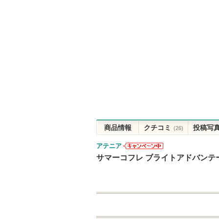
商品情報
クチコミ
投稿写
(26)
アテニア
アテニアから
サマーコフレ ブライトアドバンテ
のお知らせが
あります