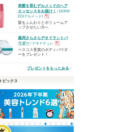
美髪を育むデルメッドのヘア
エッセンスをお届け！
/ DERM
ED(デルメッド)
髪をふんわりとボリュームア
現
ップさせたい方へ
薬用さらさらデオドラントパ
品
ウダー
/ デオナチュレ
ベスコス受賞のボディパウダ
現
ーをプレゼント！
品
プレゼントをもっとみる
トピックス