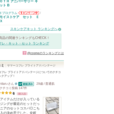
０ＴＨ アニバーサリー キ
ット B
d プログラム
/
d プログラムか
モイストケア セット Ｅ
らのお知らせが
Ｘ
あります
スキンケアキット ランキングへ
商品の関連ランキングもCHECK！
フレ・キット・セット ランキング
?
@cosmeのランキングとは
コミ
サマーコフレ ブライトアドバンテージ
コフレ ブライトアドバンテージ
についてのクチコ
ックアップ！
hitan♪
さん
29歳 / 普通肌
認証済
クチコミ投稿
10
147
件
6
人
購入品
アイテムだけが入っている
以
ジングが最近のヒットだっ
上
ニアのセットコスパ◎こち
の
入の決め手でした。化粧