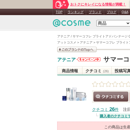
おトクにキレイになる情報が満載！
TOP
ランキング
ブランド
ブログ
Q&A
アテニア / サマーコフレ ブライトアドバンテージ 
アットコスメ
>
アテニア
>
サマーコフレ ブライト
このブランドの情報を
サマーコ
アテニア
見る
アテニアか
らのお知ら
商品情報
クチコミ
投稿写
(26)
せがありま
す
クチコミする
26
クチコミ
件
注
購入者のクチコミ
この商品は生