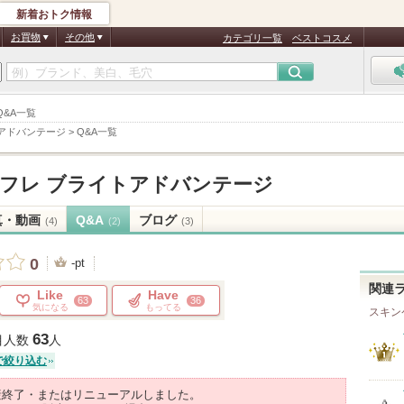
新着おトク情報
お買物
その他
カテゴリ一覧
ベストコスメ
Q&A一覧
アドバンテージ
>
Q&A一覧
フレ ブライトアドバンテージ
真・動画
Q&A
ブログ
(4)
(2)
(3)
0
-pt
関連
Like
Have
63
36
気になる
もってる
スキン
63
目人数
人
で絞り込む
産終了・またはリニューアルしました。