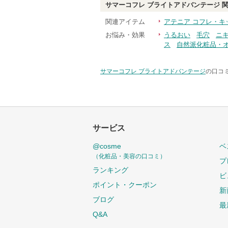
サマーコフレ ブライトアドバンテージ
関
関連アイテム
アテニア コフレ・キ
お悩み・効果
うるおい
毛穴
ニ
ス
自然派化粧品・
サマーコフレ ブライトアドバンテージ
の口コミ
サービス
@cosme
ベ
（化粧品・美容の口コミ）
プ
ランキング
ビ
ポイント・クーポン
新
ブログ
最
Q&A