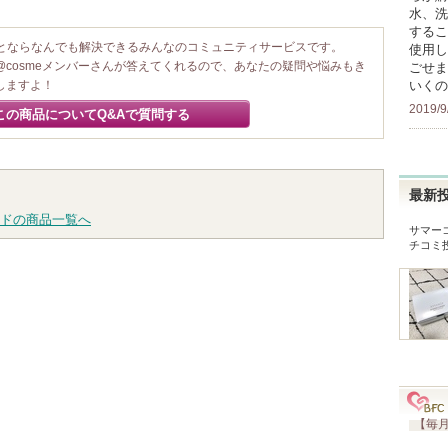
水、洗
するこ
ことならなんでも解決できるみんなのコミュニティサービスです。
使用し
@cosmeメンバーさんが答えてくれるので、あなたの疑問や悩みもき
ごせま
いくの
しますよ！
2019/9
この商品についてQ&Aで質問する
最新
ドの商品一覧へ
サマー
チコミ
【毎月