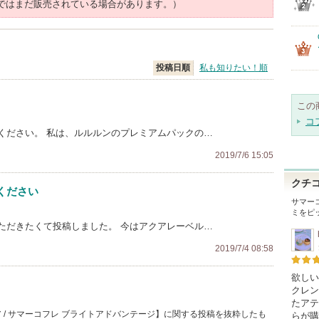
ではまだ販売されている場合があります。）
投稿日順
私も知りたい！順
この
コ
ください。 私は、ルルルンのプレミアムパックの…
2019/7/6 15:05
クチ
ください
サマー
ミをピ
ただきたくて投稿しました。 今はアクアレーベル…
2019/7/4 08:58
欲しい
クレン
たアテ
 / サマーコフレ ブライトアドバンテージ】に関する投稿を抜粋したも
らが購