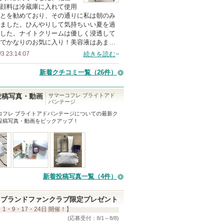
顔料は冷蔵庫に入れて使用
メ
とを勧めており、その通りに私は朝のみ
ン
ました。ひんやりして気持ちいい夏を過
バ
した。ナイトクリームは優しく浸透して
でかなりのお気に入り！美容液はあま…
ー
/3 23:14:07
続きを読む
に
お
新着クチコミ一覧
（26件）
気
に
サマーコフレ ブライトアド
投稿写真・動画
バンテージ
入
コフレ ブライトアドバンテージ
についての最新ク
り
投稿写真・動画をピックアップ！
登
録
さ
れ
て
新着投稿写真一覧（4件）
い
ま
ブランドファンクラブ限定プレゼント
 1・9・17・24日 開催！】
す
(応募受付：8/1～8/8)