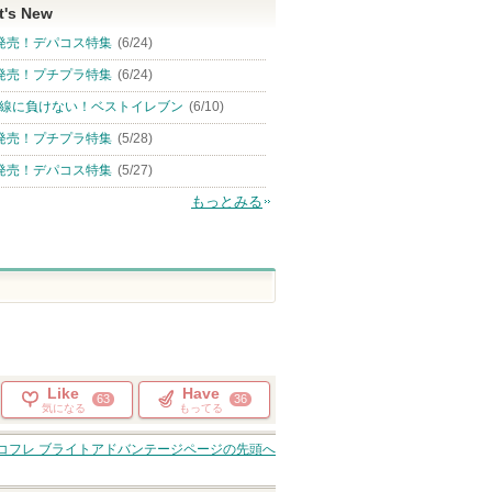
t's New
発売！デパコス特集
(6/24)
発売！プチプラ特集
(6/24)
線に負けない！ベストイレブン
(6/10)
発売！プチプラ特集
(5/28)
発売！デパコス特集
(5/27)
もっとみる
Like
Have
63
36
気になる
もってる
コフレ ブライトアドバンテージ
ページの先頭へ