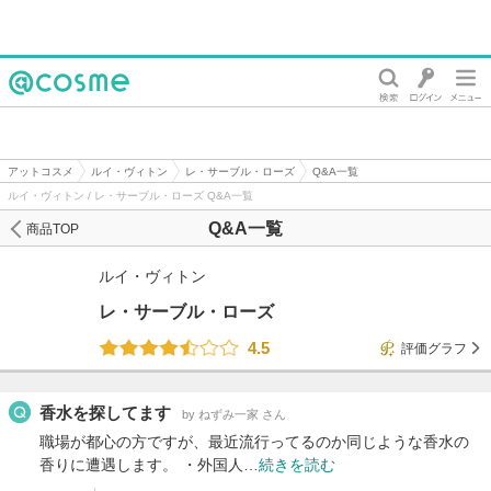
@cosme
アットコスメ
ルイ・ヴィトン
レ・サーブル・ローズ
Q&A一覧
ルイ・ヴィトン / レ・サーブル・ローズ Q&A一覧
Q&A一覧
商品TOP
ルイ・ヴィトン
レ・サーブル・ローズ
4.5
評価グラフ
香水を探してます
by ねずみ一家 さん
職場が都心の方ですが、最近流行ってるのか同じような香水の
香りに遭遇します。 ・外国人…
続きを読む