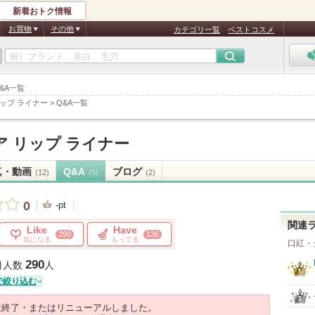
新着おトク情報
お買物
その他
カテゴリ一覧
ベストコスメ
&A一覧
ップ ライナー
>
Q&A一覧
 リップ ライナー
真・動画
Q&A
ブログ
(12)
(5)
(2)
0
-pt
関連
Like
Have
290
136
気になる
もってる
口紅・
290
目人数
人
で絞り込む
産終了・またはリニューアルしました。