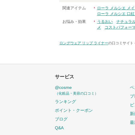
関連アイテム
ローラ メルシエ メ
ローラ メルシエ 口
お悩み・効果
うるおい
ナチュラ
メ
コストパフォー
ロングウェア リップ ライナー
の口コミサイト 
サービス
@cosme
ベ
（化粧品・美容の口コミ）
プ
ランキング
ビ
ポイント・クーポン
新
ブログ
最
Q&A