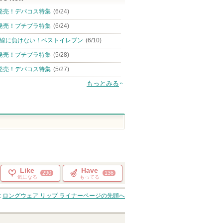
発売！デパコス特集
(6/24)
発売！プチプラ特集
(6/24)
線に負けない！ベストイレブン
(6/10)
発売！プチプラ特集
(5/28)
発売！デパコス特集
(5/27)
もっとみる
Like
Have
290
136
気になる
もってる
ロングウェア リップ ライナー
ページの先頭へ