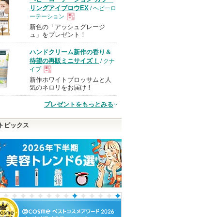
リングアイブロウEX
/ ヘビーロ
ーテーション
新色の「アッシュグレージ
現
ュ」をプレゼント！
ハンドクリーム新作の香り＆
品
待望の再販ミニサイズ！
/ クナ
イプ
新作ホワイトブロッサムと人
現
気のネロリをお届け！
プレゼントをもっとみる
品
トピックス