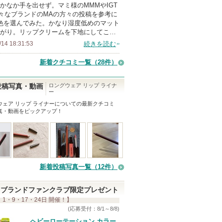
かなか手を出せず。マミ様のMMMやIGT
ン
々なブランドのMAの方々の投稿を参考に
バ
色を選んでみた。かなり湿度低めのマット
がり。リップクリームを下地にしてこ…
ー
/14 18:31:53
続きを読む
に
お
新着クチコミ一覧
（28件）
気
に
ロングウェア リップ ライナ
投稿写真・動画
ー
入
ウェア リップ ライナー
についての最新クチコミ
り
真・動画をピックアップ！
登
録
さ
れ
て
新着投稿写真一覧（12件）
い
ま
ブランドファンクラブ限定プレゼント
 1・9・17・24日 開催！】
す
(応募受付：8/1～8/8)
ヘビーローテーション カラー