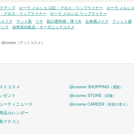
イクアップ
ローラ メルシエ 口紅・グロス・リップライナー
ローラ メルシエ
紅・グロス・リップライナー
ローラ メルシエ リップライナー
ルメイク
マット肌
ツヤ
肌の透明感・薄づき
立体感メイク
フィット感
マンス
自然派化粧品・オーガニックコスメ
-
@cosme（アットコスメ）
ストコスメ
@cosme SHOPPING
（通販）
レゼント
@cosme STORE
（店舗）
ューティニュース
@cosme CAREER
（美容の求人）
商品カレンダー
新クチコミ