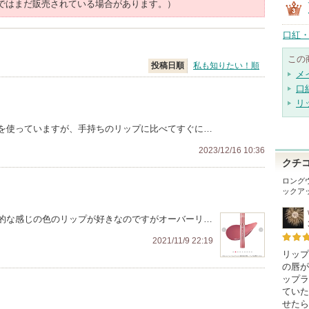
ではまだ販売されている場合があります。）
口紅・
この
投稿日順
私も知りたい！順
メ
口
リ
を使っていますが、手持ちのリップに比べてすぐに…
2023/12/16 10:36
クチ
ロング
ックア
的な感じの色のリップが好きなのですがオーバーリ…
2021/11/9 22:19
リップ
の唇が
ップラ
ていた
せたら