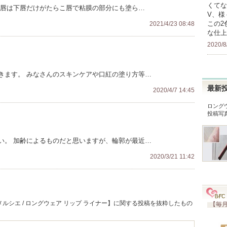
くてな
の唇は下唇だけがたらこ唇で粘膜の部分にも塗ら…
V、様
この2
2021/4/23 08:48
な仕上
2020/8
きます。 みなさんのスキンケアや口紅の塗り方等…
最新
2020/4/7 14:45
ロング
投稿写
い。 加齢によるものだと思いますが、輪郭が最近…
2020/3/21 11:42
ルシエ / ロングウェア リップ ライナー】に関する投稿を抜粋したもの
【毎月