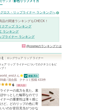
影色リップメイカ
セザンヌ
/
ー
グロス・リップライナー ランキングへ
商品の関連ランキングもCHECK！
イクアップ ランキング
紅 ランキング
ップライナー ランキング
?
@cosmeのランキングとは
コミ
ロングウェア リップ ライナー
ウェア リップ ライナー
についてのクチコミをピ
ップ！
world_end
さん
認証済
39歳 / 混合肌
クチコミ投稿
100
433
件
6
購入品
人
ライナーの底力を見た。素
以
ぼやっとした輪郭なのでリ
上
イナーの重要性は薄々感じ
の
けど。どのリップの色に寄
いいのか皆目見当がつかな
メ