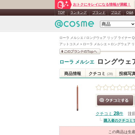
おトクにキレイになる情報が満載！
TOP
ランキング
ブランド
ブログ
Q&A
ローラ メルシエ / ロングウェア リップ ライナー Q
アットコスメ
>
ローラ メルシエ
>
ロングウェア リ
このブランドの情報を
ロングウェア
ローラ メルシエ
見る
商品情報
クチコミ
投稿写
(28)
クチコミする
28
クチコミ
件
注
購入者のクチコミ
この商品は生