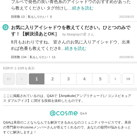
ブルベで発色の良い青色系のアイシャドウのおすすめがあった
ら教えてください タグ付けし…
続きを読む
回答数 13
私もしりたい！ 0
2023/9/15
お気に入りアイシャドウを教えてください。ひとつのみで
す！【解決済あとOK］
by bluegrayの君 さん
8月もおわりですね。 皆さんのお気に入りアイシャドウ、出来
れば色番も教えてくださ8…
続きを読む
回答数 134
私もしりたい！ 11
2023/8/31
63件中 1-10件を表示
1
2
3
4
5
ここに掲載されているのは、Q&Aで【Amplitude(アンプリチュード)／コンスピキュア
ス ダブルアイズ】に関する投稿を抜粋したものです。
Q&Aは美容のことならなんでも解決できるみんなのコミュニティサービスです。美容
の専門家や＠cosmeメンバーさんが答えてくれるので、あなたの疑問や悩みもきっと
すぐに解決しますよ！