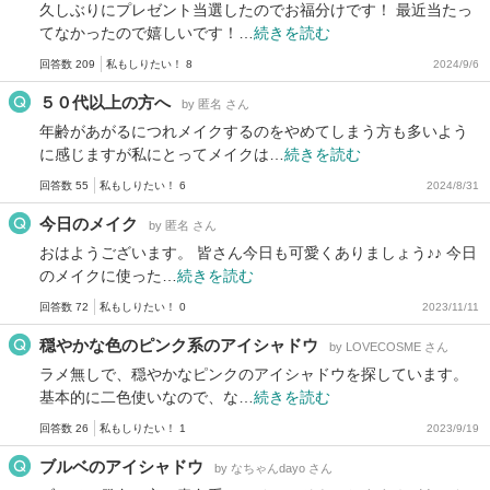
久しぶりにプレゼント当選したのでお福分けです！ 最近当たっ
てなかったので嬉しいです！…
続きを読む
回答数 209
私もしりたい！ 8
2024/9/6
５０代以上の方へ
by 匿名 さん
年齢があがるにつれメイクするのをやめてしまう方も多いよう
に感じますが私にとってメイクは…
続きを読む
回答数 55
私もしりたい！ 6
2024/8/31
今日のメイク
by 匿名 さん
おはようございます。 皆さん今日も可愛くありましょう♪♪ 今日
のメイクに使った…
続きを読む
回答数 72
私もしりたい！ 0
2023/11/11
穏やかな色のピンク系のアイシャドウ
by LOVECOSME さん
ラメ無しで、穏やかなピンクのアイシャドウを探しています。
基本的に二色使いなので、な…
続きを読む
回答数 26
私もしりたい！ 1
2023/9/19
ブルベのアイシャドウ
by なちゃんdayo さん