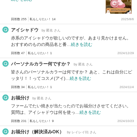
回答数 255
私もしりたい！ 14
2025/8/6
アイシャドウ
by 匿名 さん
赤系のアイシャドウが欲しいのですが、あまり見かけません。
おすすめのものの商品名と番…
続きを読む
回答数 47
私もしりたい！ 1
2024/12/29
パーソナルカラー何ですか？
by 匿名 さん
皆さんのパーソナルカラーは何ですか？ あと、これは自分にピ
ッタリ！！ってコスメ(アイ)…
続きを読む
回答数 34
私もしりたい！ 1
2024/11/4
お福分け
by 匿名 さん
ファームでたい焼きが当たったのでお福分けさせてください。
質問は、アイシャドウは何を使っ…
続きを読む
回答数 231
私もしりたい！ 9
2024/10/23
お福分け（解決済みOK）
by レイレイ01 さん