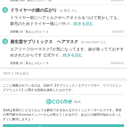
回答数 180
私もしりたい！ 12
2024/9/11
ドライヤーの後の広がり
by 匿名 さん
ドライヤー前にヘアミルクやヘアオイルをつけて乾かしても、
癖毛のためドライヤー後にパサパ…
続きを読む
回答数 24
私もしりたい！ 1
2024/6/7
資生堂サブリミックス ヘアマスク
by mocchan/ さん
エアリーフローマスクTが気になってます。妹が使ってておすす
めされたからです 公式サイ…
続きを読む
回答数 10
私もしりたい！ 0
2024/4/22
7件中 1-7件を表示
ここに掲載されているのは、Q&Aで【サブリミック／エアリーフロー リファイニン
グフリュイド】に関する投稿を抜粋したものです。
Q&Aは美容のことならなんでも解決できるみんなのコミュニティサービスです。美容
の専門家や＠cosmeメンバーさんが答えてくれるので、あなたの疑問や悩みもきっと
すぐに解決しますよ！