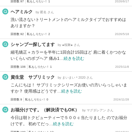
回答数 97
私もしりたい！ 1
2026/6/17
ヘアミルク
by 匿名 さん
洗い流さないトリートメントのヘアミルクタイプでおすすめは
ありますか？
回答数 92
私もしりたい！ 2
2026/5/18
シャンプー探してます
by ●桜舞● さん
縮毛矯正＋カラーを半年に1回合計15回ほど 肩に着くかつかな
いくらいのボブヘア 痛み1…
続きを読む
回答数 106
私もしりたい！ 1
2025/11/8
資生堂 サブリミック
by まいまい＊2020 さん
こんにちは！ サブリミックシリーズお使いの方いらっしゃいま
すか？ 使用感はどうです…
続きを読む
回答数 9
私もしりたい！ 0
2024/11/28
お福分けです。（解決済でもOK）
by マグダレアン さん
今日は朝トクビューティーで５００ｃ当たりました のでお福分
けです。 初めてだっ…
続きを読む