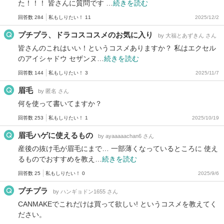
た！！！ 皆さんに質問です …
続きを読む
回答数 284
私もしりたい！ 11
2025/12/2
プチプラ、ドラコスコスメのお気に入り
by 大福とあずきん さん
皆さんのこれはいい！というコスメありますか？ 私はエクセル
のアイシャドウ セザンヌ…
続きを読む
回答数 144
私もしりたい！ 3
2025/11/7
眉毛
by 匿名 さん
何を使って書いてますか？
回答数 253
私もしりたい！ 1
2025/10/19
眉毛ハゲに使えるもの
by ayaaaaachan6 さん
産後の抜け毛が眉毛にまで… 一部薄くなっているところに 使え
るものでおすすめを教え…
続きを読む
回答数 25
私もしりたい！ 0
2025/9/6
プチプラ
by ハンギョドン1655 さん
CANMAKEでこれだけは買って欲しい! というコスメを教えてく
ださい。