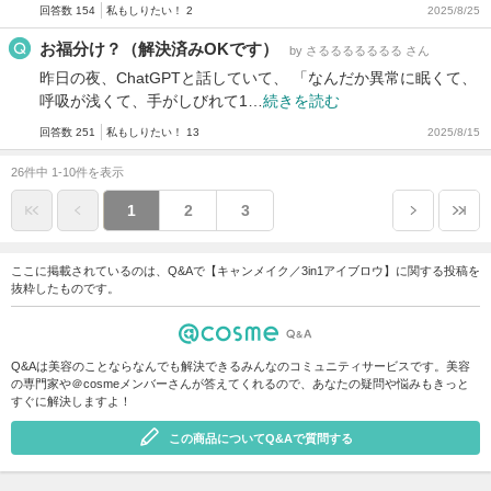
回答数 154
私もしりたい！ 2
2025/8/25
お福分け？（解決済みOKです）
by さるるるるるるる さん
昨日の夜、ChatGPTと話していて、 「なんだか異常に眠くて、
呼吸が浅くて、手がしびれて1…
続きを読む
回答数 251
私もしりたい！ 13
2025/8/15
26件中 1-10件を表示
1
2
3
ここに掲載されているのは、Q&Aで【キャンメイク／3in1アイブロウ】に関する投稿を
抜粋したものです。
Q&Aは美容のことならなんでも解決できるみんなのコミュニティサービスです。美容
の専門家や＠cosmeメンバーさんが答えてくれるので、あなたの疑問や悩みもきっと
すぐに解決しますよ！
この商品についてQ&Aで質問する