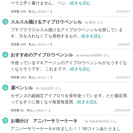
ーで上手く書けません。 ペン…
続きを読む
回答数 126
私もしりたい！ 2
2026/2/17
スルスル描けるアイブロウペンシル
by 匿名 さん
プチプラでスルスル描けるアイブロウペンシルを探していま
す。力を入れなくても発色するもの…
続きを読む
回答数 105
私もしりたい！ 0
2026/2/2
おすすめのアイブロウペンシル
by annasoshi0805 さん
今使っているマキアージュのアイブロウペンシルがもうすぐな
くなりそうです。 これまでマ…
続きを読む
回答数 134
私もしりたい！ 3
2026/1/13
眉ペンシル
by 1あお621 さん
セザンヌの超細芯アイブロウを長年使っています。ただ最近買
ってもすぐに無くなり毎度毎度買…
続きを読む
回答数 91
私もしりたい！ 1
2025/12/26
お福分け アニバーサリーケーキ
by macaron1031 さん
アニバーサリーケーキが出ました！！ 50コインあたりまし