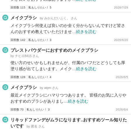
回答数 115
私もしりたい！ 5
2026/7/29
メイクブラシ
by みかんだいふく。 さん
メイクブラシ何使えば良いのか全く分からないんですけど皆さ
んのおすすめ教えていただけませ…
続きを読む
回答数 142
私もしりたい！ 3
2026/6/20
プレストパウダーにおすすめのメイクブラシ
by チヒロ8415 さん
使い方のせいかもしれませんが、付属のパフだとどうしても厚
塗り感が出てしまいます。メイク…
続きを読む
回答数 128
私もしりたい！ 4
2026/6/5
メイクブラシ
by atpm さん
最近メイクブラシにハマりつつあります。 皆様のお気に入りや
おすすめのブラシがありまし…
続きを読む
回答数 70
私もしりたい！ 3
2026/6/4
リキッドファンデがムラになります..おすすめツール知りた
いです
by 匿名 さん