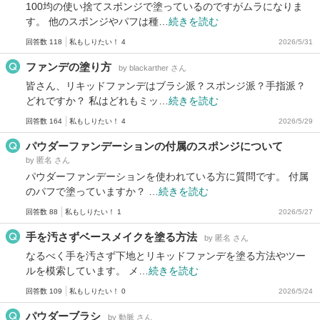
100均の使い捨てスポンジで塗っているのですがムラになりま
す。 他のスポンジやパフは種…
続きを読む
回答数 118
私もしりたい！ 4
2026/5/31
ファンデの塗り方
by blackarther さん
皆さん、リキッドファンデはブラシ派？スポンジ派？手指派？
どれですか？ 私はどれもミッ…
続きを読む
回答数 164
私もしりたい！ 4
2026/5/29
パウダーファンデーションの付属のスポンジについて
by 匿名 さん
パウダーファンデーションを使われている方に質問です。 付属
のパフで塗っていますか？ …
続きを読む
回答数 88
私もしりたい！ 1
2026/5/27
手を汚さずベースメイクを塗る方法
by 匿名 さん
なるべく手を汚さず下地とリキッドファンデを塗る方法やツー
ルを模索しています。 メ…
続きを読む
回答数 109
私もしりたい！ 0
2026/5/24
パウダーブラシ
by 動脈 さん