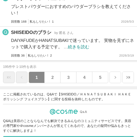
プレストパウダーにおすすめのパウダーブラシを教えてくださ
い！
回答数 168
私もしりたい！ 1
2026/5/3
SHISEIDOのブラシ
by 匿名 さん
DAIYAFUDEかHANATSUBAKIで迷っています。 実物を見ずにネ
ットで購入する予定です。 …
続きを読む
回答数 36
私もしりたい！ 2
2026/3/19
195件中 1-10件を表示
1
2
3
4
5
ここに掲載されているのは、Q&Aで【SHISEIDO／ＨＡＮＡＴＳＵＢＡＫＩ ＨＡＫＥ
ポリッシング フェイスブラシ】に関する投稿を抜粋したものです。
Q&Aは美容のことならなんでも解決できるみんなのコミュニティサービスです。美容
の専門家や＠cosmeメンバーさんが答えてくれるので、あなたの疑問や悩みもきっと
すぐに解決しますよ！