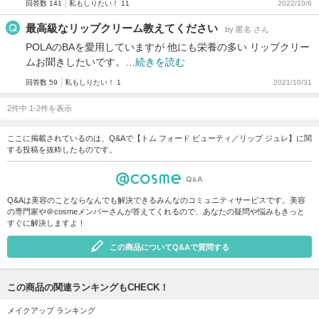
回答数 141
私もしりたい！ 11
2022/10/6
最高級なリップクリーム教えてください
by 匿名 さん
POLAのBAを愛用していますが 他にも栄養の多い リップクリー
ムお聞きしたいです。…
続きを読む
回答数 59
私もしりたい！ 1
2021/10/31
2件中 1-2件を表示
ここに掲載されているのは、Q&Aで【トム フォード ビューティ／リップ ジュレ】に関
する投稿を抜粋したものです。
Q&Aは美容のことならなんでも解決できるみんなのコミュニティサービスです。美容
の専門家や＠cosmeメンバーさんが答えてくれるので、あなたの疑問や悩みもきっと
すぐに解決しますよ！
この商品についてQ&Aで質問する
この商品の関連ランキングもCHECK！
メイクアップ ランキング