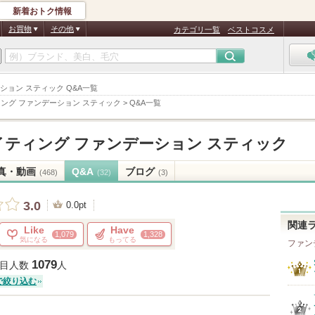
新着おトク情報
お買物
その他
カテゴリ一覧
ベストコスメ
ション スティック Q&A一覧
ィング ファンデーション スティック
>
Q&A一覧
イティング ファンデーション スティック
真・動画
Q&A
ブログ
(468)
(32)
(3)
3.0
0.0pt
関連
Like
Have
1,079
1,328
気になる
もってる
ファン
1079
目人数
人
で絞り込む