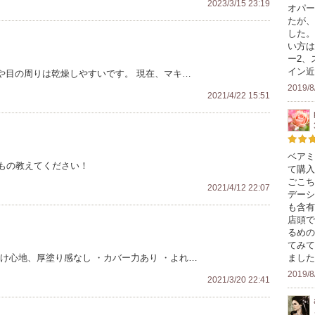
2023/3/15 23:19
オパー
たが、
した。
い方は
ー2、
イン近
や目の周りは乾燥しやすいです。 現在、マキ…
2019/8
2021/4/22 15:51
ベアミ
もの教えてください！
て購入
ごこち
2021/4/12 22:07
デーシ
も含有
店頭で
るめの
てみて
け心地、厚塗り感なし ・カバー力あり ・よれ…
ました
2019/8
2021/3/20 22:41