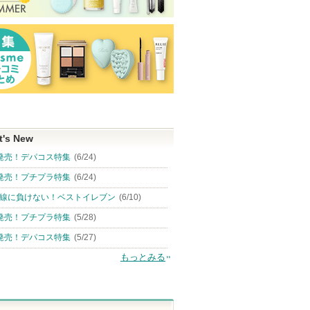
t's New
発売！デパコス特集
(6/24)
発売！プチプラ特集
(6/24)
線に負けない！ベストイレブン
(6/10)
発売！プチプラ特集
(5/28)
発売！デパコス特集
(5/27)
もっとみる