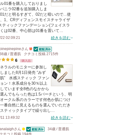
ル01番を購入しておりまし
バニラ02番を追加購入しま
01だと明るすぎて、02だと暗いので...使
、1、CRディフェンスモイスチャライザ
スティックファンデーション(フェイスラ
くは02番、中心部は01番を置いて…
/22 02:09:21
続きを読む
pinepinepine
さん
認証済
38歳 / 普通肌
クチコミ投稿
50
2715
件
6
購入品
人
ネラルのモニターに参加し
以
しました8月1日発売 “みず
上
肌” 水感スティック ファン
の
ョン！水系成分を30％以上
しています全8色のなかから
メ
選んでもらった色は1.5バーチという、明
ン
オークル系のカラーです何色か肌につけ
バ
一番自然に見えるものを選んでいただき
スティックタイプで繰り出し…
ー
/11 13:49:32
続きを読む
に
お
analaigh
さん
34歳 / 普通肌
気
認証済
クチコミ投稿
100
194
件