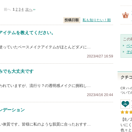
前へ
1
2
3
4
次へ
投稿日順
私も知りたい！順
アイテムを教えてください。
この
ベ
使っていたベースメイクアイテムがほとんどダメに…
そ
2023/4/27 16:59
みでも大丈夫です
クチ
われていますが、流行り？の透明感メイクに挑戦し…
CR 
ついて
2023/4/16 20:44
ンデーション
【8／
い体質です。皆様に私のような肌質に合ったおすす…
いにく
色々と