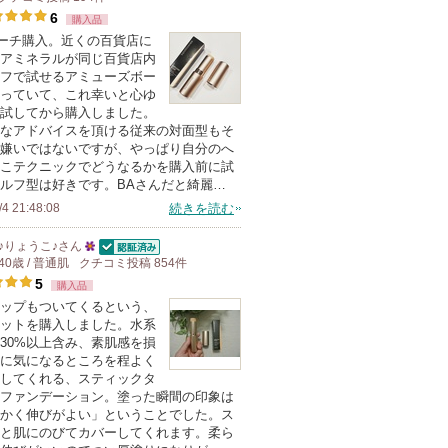
6
に
購入品
人
 バーチ購入。近くの百貨店に
入
以
アミネラルが同じ百貨店内
り
上
フで試せるアミューズボー
登
の
っていて、これ幸いと心ゆ
試してから購入しました。
録
メ
なアドバイスを頂ける従来の対面型もそ
さ
ン
嫌いではないですが、やっぱり自分のへ
れ
バ
こテクニックでどうなるかを購入前に試
ルフ型は好きです。BAさんだと綺麗…
て
ー
/4 21:48:08
続きを読む
い
に
ま
お
♪りょうこ♪
さん
す
気
認証済
40歳 / 普通肌
クチコミ投稿
25
854
件
5
に
購入品
人
ップもついてくるという、
入
以
ットを購入しました。水系
り
上
30%以上含み、素肌感を損
登
の
に気になるところを程よく
してくれる、スティックタ
録
メ
ファンデーション。塗った瞬間の印象は
さ
ン
かく伸びがよい」ということでした。ス
れ
バ
と肌にのびてカバーしてくれます。柔ら