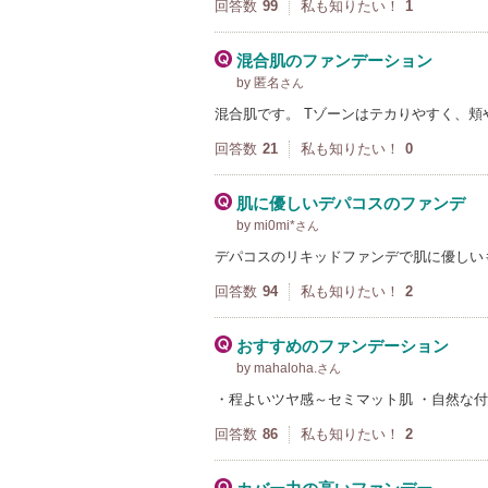
回答数
99
私も知りたい！
1
混合肌のファンデーション
by 匿名
さん
混合肌です。 Tゾーンはテカりやすく、頬
回答数
21
私も知りたい！
0
肌に優しいデパコスのファンデ
by mi0mi*
さん
デパコスのリキッドファンデで肌に優しい
回答数
94
私も知りたい！
2
おすすめのファンデーション
by mahaloha.
さん
・程よいツヤ感～セミマット肌 ・自然な付
回答数
86
私も知りたい！
2