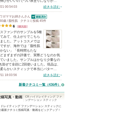
伸びがいいのでつい厚塗りになりが…
て
ー
/21 00:54:03
続きを読む
い
に
ま
お
ワガママお姉さん
さん
す
気
認証済
30歳 / 脂性肌
クチコミ投稿
45
件
6
に
購入品
スファンデのサンプルを5種
入
てみて、仕上がりでこちら
り
ました。アットコスメでは
登
ですが、海外では「脂性肌
かない」「長時間もたな
録
どまずまずの評価で、実際どうなのか気
さ
ていました。サンプルはかなり少量なの
れ
色混ぜて全顔に2回使いました。現品は、
柔らかいスティックで本当にバター…
て
/11 18:03:56
続きを読む
い
ま
新着クチコミ一覧
（436件）
す
CR ハイドレイティング ファ
投稿写真・動画
ンデーション スティック
ハイドレイティング ファンデーション スティック
に
の最新クチコミ投稿写真・動画をピックアップ！