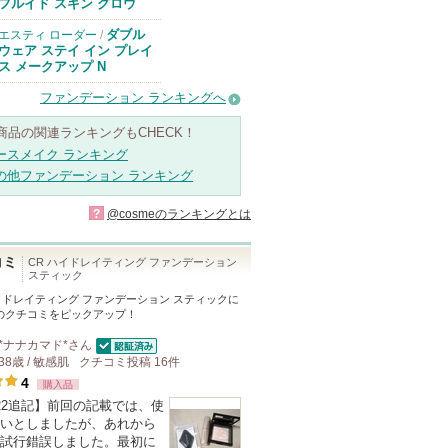
のお知らせがあ
フルイド スキン グロウ
ります
ダブル
エスティ ローダー
/
ウェア ステイ イン プレイ
ス メークアップ N
ファンデーション ランキングへ
商品の関連ランキングもCHECK！
ースメイク ランキング
の他ファンデーション ランキング
?
@cosmeのランキングとは
コミ
CR ハイドレイティング ファンデーション
スティック
ハイドレイティング ファンデーション スティック
に
のクチコミをピックアップ！
*ナナカマド*
さん
認証済
38歳 / 敏感肌
クチコミ投稿
16
件
4
購入品
22追記】前回の記載では、使
いとしましたが、あれから
試行錯誤しました。最初に