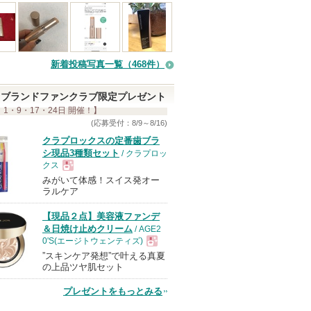
新着投稿写真一覧（468件）
ブランドファンクラブ限定プレゼント
 1・9・17・24日 開催！】
(応募受付：8/9～8/16)
クラプロックスの定番歯ブラ
シ現品3種類セット
/ クラプロッ
クス
みがいて体感！スイス発オー
現
ラルケア
【現品２点】美容液ファンデ
品
＆日焼け止めクリーム
/ AGE2
0'S(エージトウェンティズ)
”スキンケア発想”で叶える真夏
現
の上品ツヤ肌セット
プレゼントをもっとみる
品