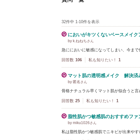
32件中 1-10件を表示
においがキツくないベースメイク
by k.ねねち
さん
急ににおいに敏感になってしまい、今まで
回答数
106
私も知りたい！
1
マット肌の透明感メイク 解決済
by 匿名
さん
骨格ナチュラル早くマット肌が似合うと言
回答数
25
私も知りたい！
1
脂性肌かつ敏感肌のおすすめファ
by miku1026
さん
私は脂性肌かつ敏感肌でニキビが出来やす