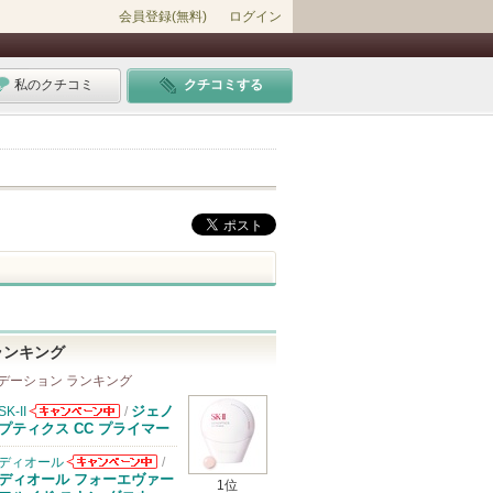
会員登録(無料)
ログイン
私のクチコミ
クチコミする
ランキング
デーション ランキング
ジェノ
SK-II
/
SK-IIからのお
プティクス CC プライマー
知らせがありま
す
ディオール
/
ディオールから
ディオール フォーエヴァー
1位