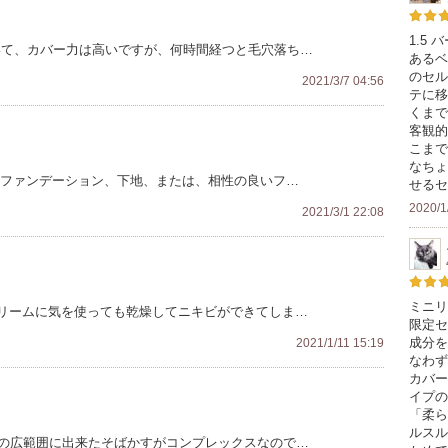
1.5
いて、カバー力は高いですが、何時間経つと毛穴落ち…
あるベ
のセル
2021/3/7 04:56
テに移
くまで
客観的
こまで
なちょ
るファンデーション、下地、または、相性の良いフ…
せるセ
2020/1
2021/3/1 22:08
ミニリ
リームに気を使っても乾燥してニキビができてしま…
限定セ
成分を
2021/1/11 15:19
なわず
カバー
イプの
「柔ら
ルスル
頬の広範囲に出来たそばかすがコンプレックスなので…