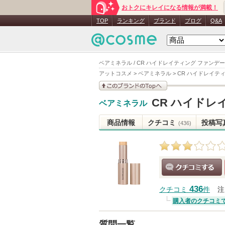
おトクにキレイになる情報が満載！
TOP
ランキング
ブランド
ブログ
Q&A
ベアミネラル / CR ハイドレイティング ファンデー
アットコスメ
>
ベアミネラル
>
CR ハイドレイテ
このブランドの情報を
CR ハイドレ
ベアミネラル
見る
商品情報
クチコミ
投稿写
(436)
クチコミする
436
クチコミ
件
注
購入者のクチコミ
質問一覧