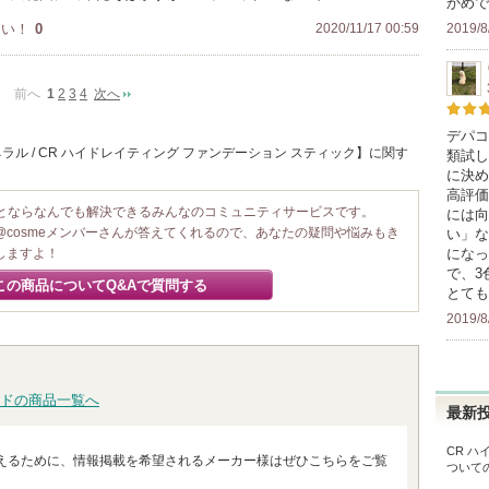
かめで
2019/8
たい！
0
2020/11/17 00:59
前へ
1
2
3
4
次へ
デパコ
ル / CR ハイドレイティング ファンデーション スティック】に関す
類試し
に決め
高評価
ことならなんでも解決できるみんなのコミュニティサービスです。
には向
@cosmeメンバーさんが答えてくれるので、あなたの疑問や悩みもき
い」な
になっ
しますよ！
で、3
この商品についてQ&Aで質問する
とても
2019/8
ドの商品一覧へ
最新
CR 
えるために、情報掲載を希望されるメーカー様はぜひこちらをご覧
ついて