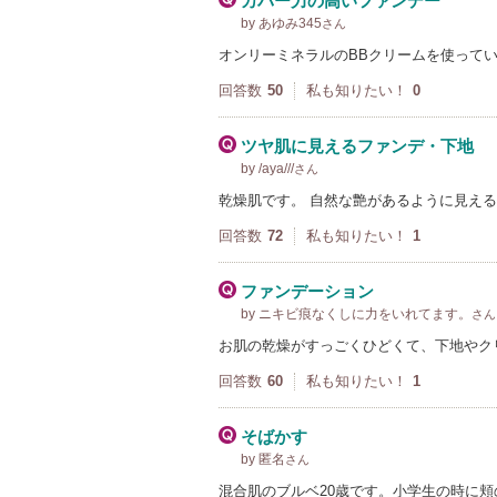
カバー力の高いファンデー
by あゆみ345
さん
オンリーミネラルのBBクリームを使って
回答数
50
私も知りたい！
0
ツヤ肌に見えるファンデ・下地
by /aya///
さん
乾燥肌です。 自然な艶があるように見え
回答数
72
私も知りたい！
1
ファンデーション
by ニキビ痕なくしに力をいれてます。
さん
お肌の乾燥がすっごくひどくて、下地やク
回答数
60
私も知りたい！
1
そばかす
by 匿名
さん
混合肌のブルベ20歳です。小学生の時に