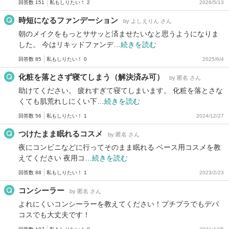
回答数 151
私もしりたい！ 2
2026/5/13
時短になるファンデーション
by よしえりん さん
朝のメイクをもっとササッと済ませたいなと思うようになりま
した。 今はリキッドファンデ…
続きを読む
回答数 85
私もしりたい！ 0
2025/6/4
化粧を落とさず寝てしまう（解決済み可）
by 匿名 さん
助けてください。 疲れすぎて寝てしまいます。 化粧を落とさな
くても肌荒れしにくい下…
続きを読む
回答数 56
私もしりたい！ 1
2024/12/27
つけたまま眠れるコスメ
by 匿名 さん
夜にコンビニなどに行ってそのまま眠れる ベース用コスメを教
えてください 夜用コ…
続きを読む
回答数 88
私もしりたい！ 1
2023/2/23
コンシーラー
by 匿名 さん
よれにくいコンシーラーを教えてください！プチプラでもデパ
コスでも大丈夫です！