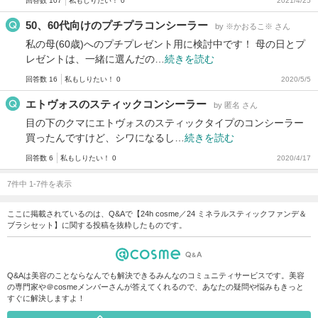
回答数 107
私もしりたい！ 0
2021/4/25
50、60代向けのプチプラコンシーラー
by ※かおるこ※ さん
私の母(60歳)へのプチプレゼント用に検討中です！ 母の日とプ
レゼントは、一緒に選んだの…
続きを読む
回答数 16
私もしりたい！ 0
2020/5/5
エトヴォスのスティックコンシーラー
by 匿名 さん
目の下のクマにエトヴォスのスティックタイプのコンシーラー
買ったんですけど、シワになるし…
続きを読む
回答数 6
私もしりたい！ 0
2020/4/17
7件中 1-7件を表示
ここに掲載されているのは、Q&Aで【24h cosme／24 ミネラルスティックファンデ＆
ブラシセット】に関する投稿を抜粋したものです。
Q&Aは美容のことならなんでも解決できるみんなのコミュニティサービスです。美容
の専門家や＠cosmeメンバーさんが答えてくれるので、あなたの疑問や悩みもきっと
すぐに解決しますよ！