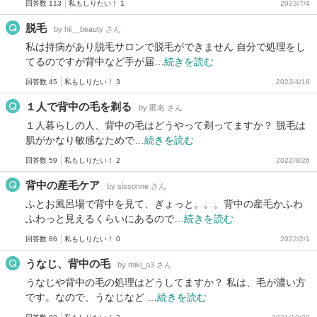
回答数 113
私もしりたい！ 1
2023/7/4
脱毛
by hii__beauty さん
私は持病があり脱毛サロンで脱毛ができません 自分で処理をし
てるのですが背中など手が届…
続きを読む
回答数 45
私もしりたい！ 3
2023/4/18
１人で背中の毛を剃る
by 匿名 さん
１人暮らしの人、背中の毛はどうやって剃ってますか？ 脱毛は
肌がかなり敏感なためで…
続きを読む
回答数 59
私もしりたい！ 2
2022/8/26
背中の産毛ケア
by sissonne さん
ふとお風呂場で背中を見て、ぎょっと。。。背中の産毛かふわ
ふわっと見えるくらいにあるので…
続きを読む
回答数 86
私もしりたい！ 0
2022/2/1
うなじ、背中の毛
by miki_o3 さん
うなじや背中の毛の処理はどうしてますか？ 私は、毛が濃い方
です。なので、うなじなど …
続きを読む