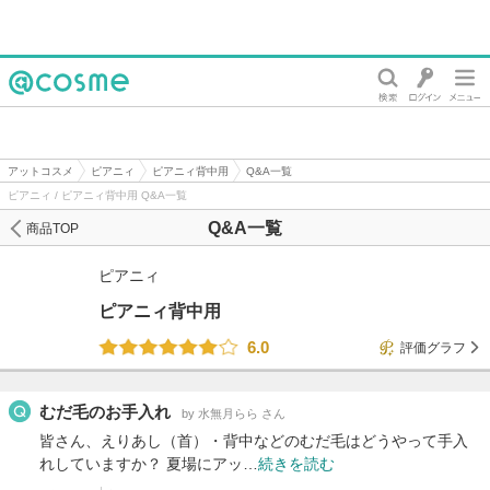
@cosme
アットコスメ
ピアニィ
ピアニィ背中用
Q&A一覧
ピアニィ / ピアニィ背中用 Q&A一覧
Q&A一覧
商品TOP
ピアニィ
ピアニィ背中用
6.0
評価グラフ
むだ毛のお手入れ
by 水無月らら さん
皆さん、えりあし（首）・背中などのむだ毛はどうやって手入
れしていますか？ 夏場にアッ…
続きを読む