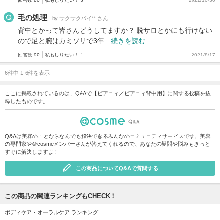
回答数 80
私もしりたい！ 3
2021/10/30
毛の処理
by サクサクパイ** さん
背中とかって皆さんどうしてますか？ 脱サロとかにも行けない
ので足と腕はカミソリで3年…
続きを読む
回答数 90
私もしりたい！ 1
2021/8/17
6件中 1-6件を表示
ここに掲載されているのは、Q&Aで【ピアニィ／ピアニィ背中用】に関する投稿を抜
粋したものです。
Q&Aは美容のことならなんでも解決できるみんなのコミュニティサービスです。美容
の専門家や＠cosmeメンバーさんが答えてくれるので、あなたの疑問や悩みもきっと
すぐに解決しますよ！
この商品についてQ&Aで質問する
この商品の関連ランキングもCHECK！
ボディケア・オーラルケア ランキング