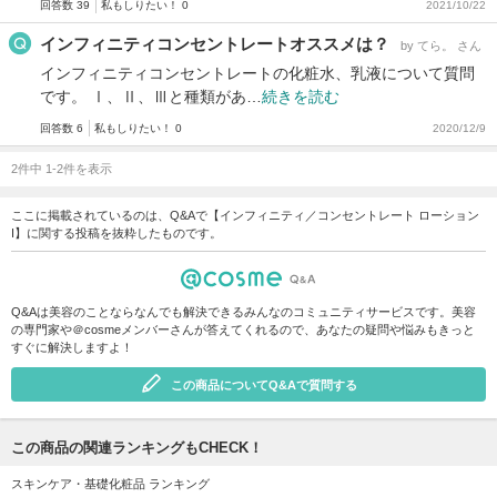
回答数 39
私もしりたい！ 0
2021/10/22
インフィニティコンセントレートオススメは？
by てら。 さん
インフィニティコンセントレートの化粧水、乳液について質問
です。 Ⅰ、Ⅱ、Ⅲと種類があ…
続きを読む
回答数 6
私もしりたい！ 0
2020/12/9
2件中 1-2件を表示
ここに掲載されているのは、Q&Aで【インフィニティ／コンセントレート ローション
I】に関する投稿を抜粋したものです。
Q&Aは美容のことならなんでも解決できるみんなのコミュニティサービスです。美容
の専門家や＠cosmeメンバーさんが答えてくれるので、あなたの疑問や悩みもきっと
すぐに解決しますよ！
この商品についてQ&Aで質問する
この商品の関連ランキングもCHECK！
スキンケア・基礎化粧品 ランキング