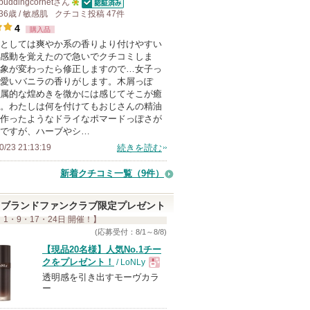
puddingcornet
さん
お
認証済
36歳 / 敏感肌
クチコミ投稿
5
47
件
気
4
購入品
人
に
としては爽やか系の香りより付けやすい
以
感動を覚えたので急いでクチコミしま
入
上
象が変わったら修正しますので…女子っ
り
の
愛いバニラの香りがします。木屑っぽ
登
属的な煌めきを微かには感じてそこが癒
メ
。わたしは何を付けてもおじさんの精油
録
ン
作ったようなドライなポマードっぽさが
さ
バ
ですが、ハーブやシ…
れ
ー
0/23 21:13:19
続きを読む
て
に
新着クチコミ一覧
（9件）
い
お
ま
気
ブランドファンクラブ限定プレゼント
す
に
 1・9・17・24日 開催！】
入
(応募受付：8/1～8/8)
り
【現品20名様】人気No.1チー
クをプレゼント！
/ LoNLy
登
透明感を引き出すモーヴカラ
現
録
ー
さ