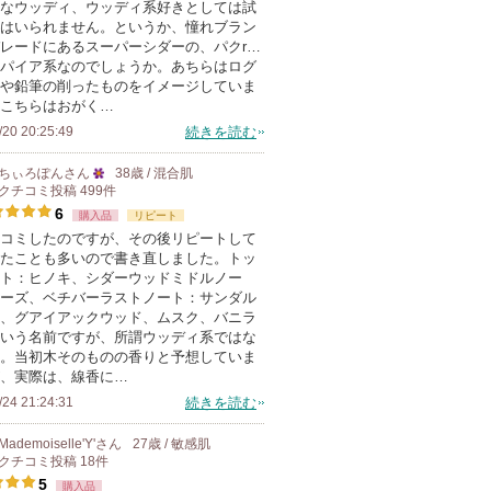
なウッディ、ウッディ系好きとしては試
はいられません。というか、憧れブラン
レードにあるスーパーシダーの、パクr…
パイア系なのでしょうか。あちらはログ
や鉛筆の削ったものをイメージしていま
こちらはおがく…
/20 20:25:49
続きを読む
ちぃろぽん
さん
38歳 / 混合肌
クチコミ投稿
499
件
25
6
購入品
リピート
人
コミしたのですが、その後リピートして
以
たことも多いので書き直しました。トッ
上
ト：ヒノキ、シダーウッドミドルノー
の
ーズ、ベチバーラストノート：サンダル
、グアイアックウッド、ムスク、バニラ
メ
いう名前ですが、所謂ウッディ系ではな
ン
。当初木そのものの香りと予想していま
バ
、実際は、線香に…
ー
/24 21:24:31
続きを読む
に
Mademoiselle'Y'
さん
27歳 / 敏感肌
お
クチコミ投稿
18
件
気
5
購入品