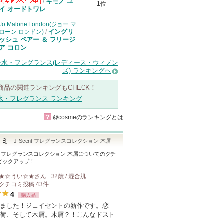
キモノ ユ
/
1位
コスメデコルテ
イ オードトワレ
からのお知らせ
があります
Jo Malone London(ジョー マ
イングリ
ローン ロンドン)
/
ッシュ ペアー ＆ フリージ
ア コロン
香水・フレグランス(レディース・ウィメン
ズ) ランキングへ
商品の関連ランキングもCHECK！
水・フレグランス ランキング
?
@cosmeのランキングとは
コミ
J-Scent フレグランスコレクション 木屑
ent フレグランスコレクション 木屑
についてのクチ
ピックアップ！
★☆うい☆★
さん
32歳 / 混合肌
クチコミ投稿
43
件
4
購入品
ました！ジェイセントの新作です。恋
荷、そして木屑。木屑？！こんなドスト