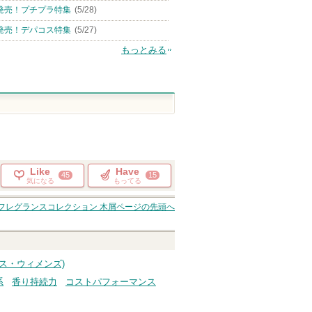
発売！プチプラ特集
(5/28)
発売！デパコス特集
(5/27)
もっとみる
Like
Have
45
15
気になる
もってる
nt フレグランスコレクション 木屑
ページの先頭へ
ース・ウィメンズ)
系
香り持続力
コストパフォーマンス