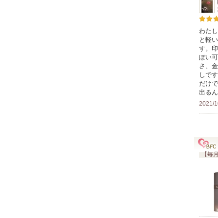
わたし
と軽い
す。印
ぽい可
さ、金
しです
だけで
出るん
2021/1
【毎月