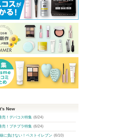
t's New
発売！デパコス特集
(6/24)
発売！プチプラ特集
(6/24)
線に負けない！ベストイレブン
(6/10)