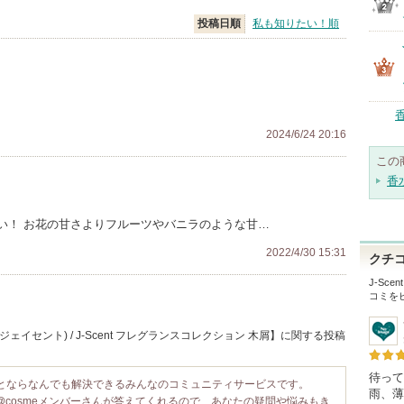
投稿日順
私も知りたい！順
2024/6/24 20:16
この
香
い！ お花の甘さよりフルーツやバニラのような甘…
2022/4/30 15:31
クチ
J-Sc
コミを
ジェイセント) / J-Scent フレグランスコレクション 木屑】に関する投稿
待って
ことならなんでも解決できるみんなのコミュニティサービスです。
雨、薄
@cosmeメンバーさんが答えてくれるので、あなたの疑問や悩みもき