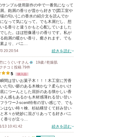
に
mlのサンプル使用新作の中で一番気になって
屑。鉋屑の香りが昔から好きで(図工室や
入
場の匂い)この香水の紹介文を読んでか
り
になって気になって。でも木屑だし、想
登
いる香りと違うかもと心配していました
でした。ほぼ想像通りの香りです。私が
録
る鉋屑の暖かい香り。癒されます。でも
さ
素より、バニ…
れ
/3 20:20:54
続きを読む
て
竹にうぐいす
さん
19歳 / 乾燥肌
い
クチコミ投稿
79
件
10
ま
5
購入品
人
す
瞬間は甘いお菓子木！！！木工室に芳香
以
いた匂い癖のある木檜かな？柔らかいけ
上
底につーんとした屈折のある懐かしい香
の
さん感もあるかも木材感薄れる甘い甘い
フラワーJ-scent特有の甘い感じで、でも
メ
ンはない時々檜、杉結構甘くて好み甘い
ン
と木々が絶妙に混ざりあってる好きバニ
バ
く香りが立っ…
ー
1/13 10:41:42
続きを読む
に