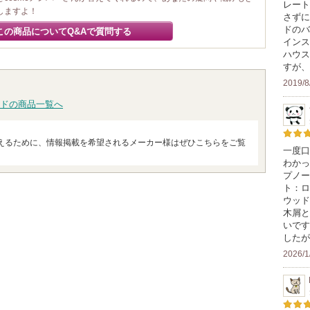
レート
しますよ！
さずに
ドのバ
この商品についてQ&Aで質問する
インス
ハウス
すが、
2019/8
ドの商品一覧へ
えるために、情報掲載を希望されるメーカー様はぜひこちらをご覧
一度口
わかっ
プノー
ト：ロ
ウッド
木屑と
いです
したが
2026/1