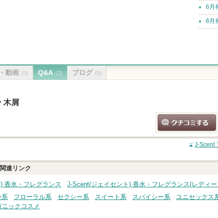
6月
6月
・動画
Q&A
ブログ
(0)
(2)
(0)
ン 木屑
クチコミする
J-Sce
関連リンク
ント) 香水・フレグランス
J-Scent(ジェイセント) 香水・フレグランス(レディ
か系
フローラル系
セクシー系
スイート系
スパイシー系
ユニセックス
ガニックコスメ