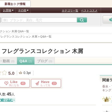
新着おトク情報
お買物
その他
カテゴリ一覧
ベストコスメ
コレクション 木屑 Q&A一覧
nt フレグランスコレクション 木屑
>
Q&A一覧
ent フレグランスコレクション 木屑
・動画
Q&A
ブログ
(0)
(2)
(0)
5.0
0.3pt
関連
Like
Have
45
15
気になる
もってる
香水・
キング
45
人数
人
で絞り込む