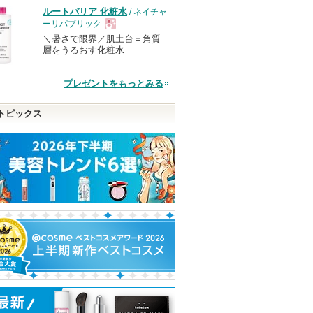
れ
品
ルートバリア 化粧水
/ ネイチャ
て
ーリパブリック
い
＼暑さで限界／肌土台＝角質
現
層をうるおす化粧水
ま
す
品
プレゼントをもっとみる
トピックス