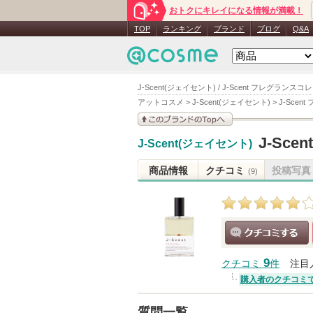
おトクにキレイになる情報が満載！
TOP
ランキング
ブランド
ブログ
Q&A
J-Scent(ジェイセント) / J-Scent フレグランス
アットコスメ
>
J-Scent(ジェイセント)
>
J-Sce
このブランドの情報を
J-Sc
J-Scent(ジェイセント)
見る
商品情報
クチコミ
投稿写真
(9)
クチコミする
9
クチコミ
件
注目
購入者のクチコミ
質問一覧