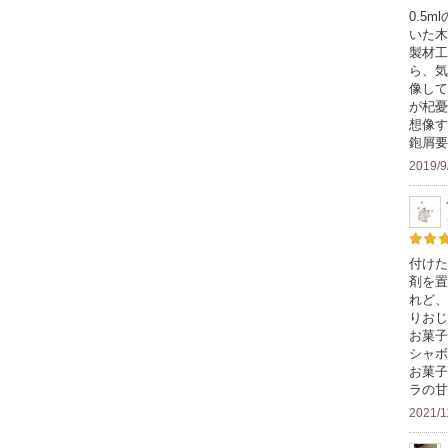
0.5
いた木
製材工
ら、気
像して
が杞憂
想像す
鉋屑要
2019/9
付けた
剤を置
れど、
りおじ
お菓子
シャボ
お菓子
ラの甘
2021/1