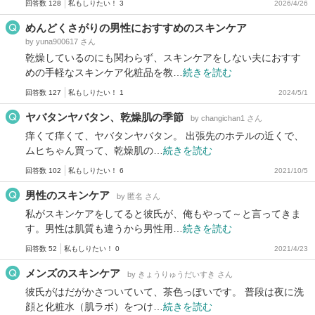
回答数 128
私もしりたい！ 3
2026/4/26
めんどくさがりの男性におすすめのスキンケア
by yuna900617 さん
乾燥しているのにも関わらず、スキンケアをしない夫におすす
めの手軽なスキンケア化粧品を教…
続きを読む
回答数 127
私もしりたい！ 1
2024/5/1
ヤバタンヤバタン、乾燥肌の季節
by changichan1 さん
痒くて痒くて、ヤバタンヤバタン。 出張先のホテルの近くで、
ムヒちゃん買って、乾燥肌の…
続きを読む
回答数 102
私もしりたい！ 6
2021/10/5
男性のスキンケア
by 匿名 さん
私がスキンケアをしてると彼氏が、俺もやって～と言ってきま
す。男性は肌質も違うから男性用…
続きを読む
回答数 52
私もしりたい！ 0
2021/4/23
メンズのスキンケア
by きょうりゅうだいすき さん
彼氏がはだがかさついていて、茶色っぽいです。 普段は夜に洗
顔と化粧水（肌ラボ）をつけ…
続きを読む