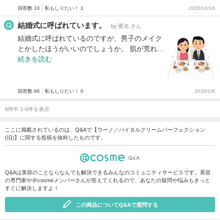
回答数 10
私もしりたい！ 1
2020/10/16
結婚式に呼ばれています。
by 匿名 さん
結婚式に呼ばれているのですが、男子のメイク
とかしたほうがいいのでしょうか。 肌が荒れ…
続きを読む
回答数 66
私もしりたい！ 0
2020/1/6
6件中 1-6件を表示
ここに掲載されているのは、Q&Aで【ウーノ／バイタルクリームパーフェクション
(旧)】に関する投稿を抜粋したものです。
Q&Aは美容のことならなんでも解決できるみんなのコミュニティサービスです。美容
の専門家や＠cosmeメンバーさんが答えてくれるので、あなたの疑問や悩みもきっと
すぐに解決しますよ！
この商品についてQ&Aで質問する