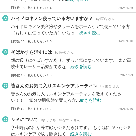
回答数 18
私もしりたい！ 4
2026/1/29
ハイドロキノン使っている方いますか？
by 匿名 さん
ハイドロキノン美容液やクリームをホームケアで使っている方
（もしくは使っていた方）いらっ…
続きを読む
回答数 26
私もしりたい！ 0
2024/3/18
そばかすを消すには
by 匿名 さん
頬の辺りにそばかすがあり、ずっと気になっています。 まだ高
校生でレーザー治療ができな…
続きを読む
回答数 26
私もしりたい！ 0
2024/3/3
皆さんのお気に入りスキンケアルーティン
by 匿名 さん
皆さんのお気に入りスキンケアルーティンを教えてくださ
い！！！ 気分や肌状態で変える方…
続きを読む
回答数 62
私もしりたい！ 2
2024/1/15
シミについて
by ぽよちー牛なの～ さん
学生時代の部活等で顔がシミだらけです。 もう既についたシミ
はスキンケアで取り除きにく…
続きを読む