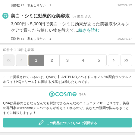
回答数 73
私もしりたい！ 1
2023/9/12
美白・シミに効果的な美容液
by 匿名 さん
3,000円～5,000円で美白・シミに効果があった美容液やスキン
ケアで貰ったら嬉しい物を教えて…
続きを読む
回答数 63
私もしりたい！ 1
2023/8/17
62件中 1-10件を表示
1
2
3
4
5
ここに掲載されているのは、Q&Aで【LANTELNO／ハイドロキノン5%配合ランテルノ
ホワイトHQクリーム】に関する投稿を抜粋したものです。
Q&Aは美容のことならなんでも解決できるみんなのコミュニティサービスです。美容
の専門家や＠cosmeメンバーさんが答えてくれるので、あなたの疑問や悩みもきっと
すぐに解決しますよ！
この商品についてQ&Aで質問する