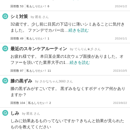
回答数 53
私もしりたい！ 6
2024/1/2
シミ対策
by 匿名 さん
32歳です。少し前に目尻の下辺りに薄いシミあることに気付き
ました。 ファンデでカバー出…
続きを読む
回答数 49
私もしりたい！ 1
2024/1/1
最近のスキンケアルーティン
by てらりん★彡 さん
お疲れ様です。 本日某企業の1次ウェブ面接がありました。オ
ファーを頂いてた業界大手の1…
続きを読む
回答数 97
私もしりたい！ 11
2023/10/5
膝の黒ずみ
by さかなちゃん3660 さん
膝の黒ずみがすごいです。 黒ずみをなくすボディケア何かあり
ますか？
回答数 104
私もしりたい！ 2
2023/9/22
しみ
by 匿名 さん
しみに効果あるものってないですか？きちんと効果が見られた
ものを教えてください